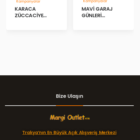
Kampanyalar
Kampanyalar
MAVİ GARAJ
KARACA
GÜNLERİ
ZÜCCACİYE
BAŞLADII!
GARAJ İNDİRİM
GÜNLERİ!
Bize Ulaşın
Trakya’nın En Büyük Açık Alışveriş Merkezi