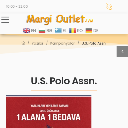
 - 10:00 - 22:00
EN
BG
EL
RO
DE
/
/
/
Yazılar
Kampanyalar
U.S. Polo Assn.
U.S. Polo Assn.