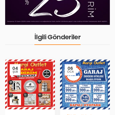
İlgili Gönderiler
04
06
ŞUB
OCA