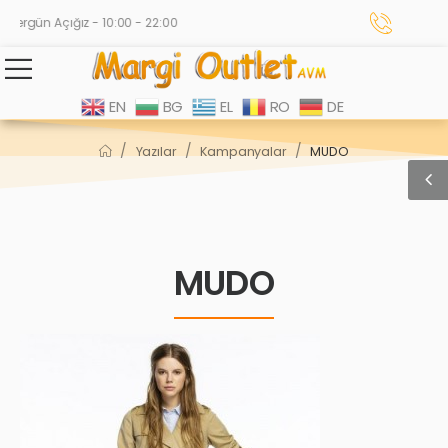
Hergün Açığız - 10:00 - 22:00
EN
BG
EL
RO
DE
/
/
/
Yazılar
Kampanyalar
MUDO
MUDO