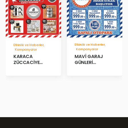
Etkinlik ve Haberler
,
Etkinlik ve Haberler
,
Kampanyalar
Kampanyalar
MAVİ GARAJ
KARACA
GÜNLERİ
ZÜCCACİYE
BAŞLADII!
GARAJ İNDİRİM
GÜNLERİ!