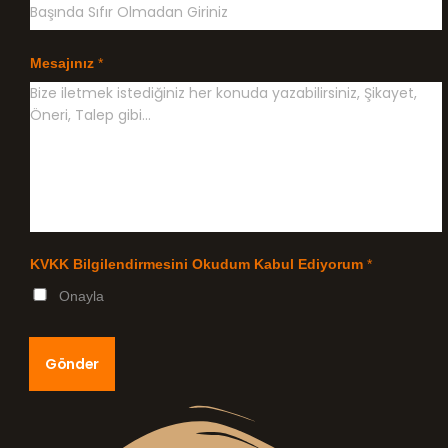
Mesajınız
*
KVKK Bilgilendirmesini Okudum Kabul Ediyorum
*
Onayla
Gönder