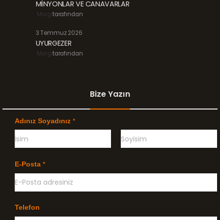
MİNYONLAR VE CANAVARLAR
Margi
tarafından
3 Temmuz 2026
UYURGEZER
Margi
tarafından
Bize Yazın
Adınız Soyadınız
*
Ö
G
n
e
E-Posta
*
c
ç
e
e
l
n
i
k
l
Telefon
e