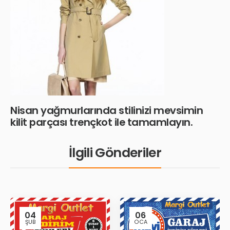
Nisan yağmurlarında stilinizi mevsimin
kilit parçası trençkot ile tamamlayın.
İlgili Gönderiler
04
06
ŞUB
OCA