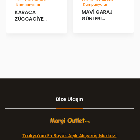
Kampanyalar
Kampanyalar
MAVİ GARAJ
KARACA
GÜNLERİ
ZÜCCACİYE
BAŞLADII!
GARAJ İNDİRİM
GÜNLERİ!
Bize Ulaşın
Trakya’nın En Büyük Açık Alışveriş Merkezi