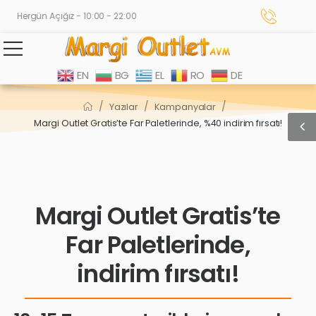
Hergün Açığız - 10:00 - 22:00
EN
BG
EL
RO
DE
/
/
/
Yazılar
Kampanyalar
Margi Outlet Gratis’te Far Paletlerinde, %40 indirim fırsatı!
Margi Outlet Gratis’te
Far Paletlerinde,
indirim fırsatı!