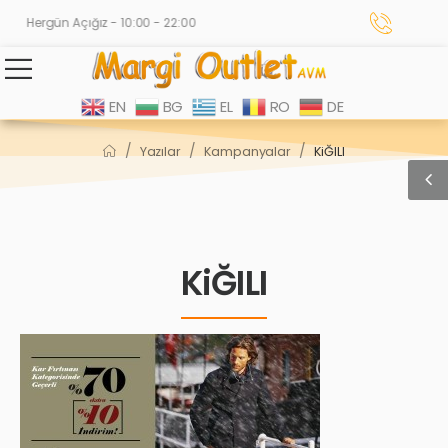
Hergün Açığız - 10:00 - 22:00
EN
BG
EL
RO
DE
/
/
/
Yazılar
Kampanyalar
KiĞILI
KiĞILI