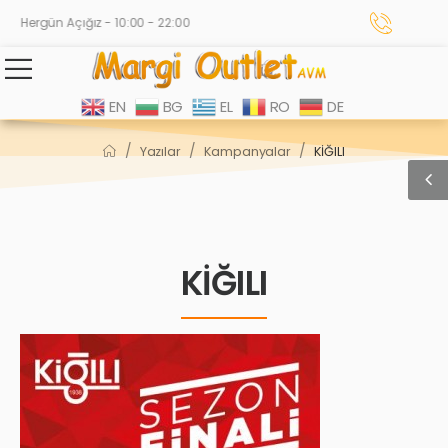
Hergün Açığız - 10:00 - 22:00
EN
BG
EL
RO
DE
/
/
/
Yazılar
Kampanyalar
KİĞILI
KİĞILI