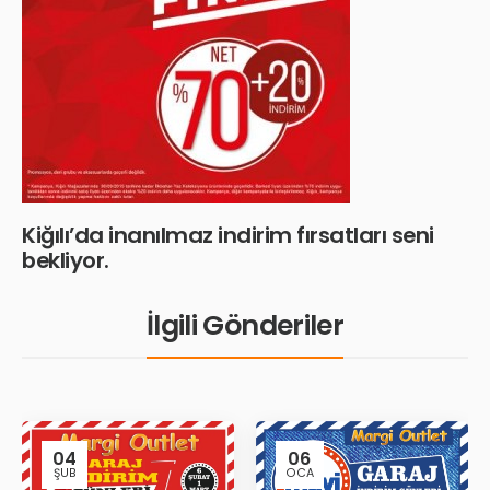
Kiğılı’da inanılmaz indirim fırsatları seni
bekliyor.
İlgili Gönderiler
04
06
ŞUB
OCA