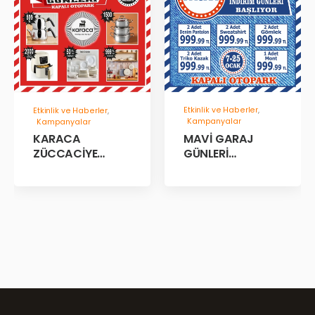
Etkinlik ve Haberler
,
Etkinlik ve Haberler
,
Kampanyalar
Kampanyalar
MAVİ GARAJ
KARACA
GÜNLERİ
ZÜCCACİYE
BAŞLADII!
GARAJ İNDİRİM
GÜNLERİ!