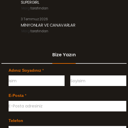
SUPERGIRL
Margi
tarafından
3 Temmuz 2026
MİNYONLAR VE CANAVARLAR
Margi
tarafından
Bize Yazın
Adınız Soyadınız
*
Ö
G
n
e
E-Posta
*
c
ç
e
e
l
n
i
k
l
Telefon
e