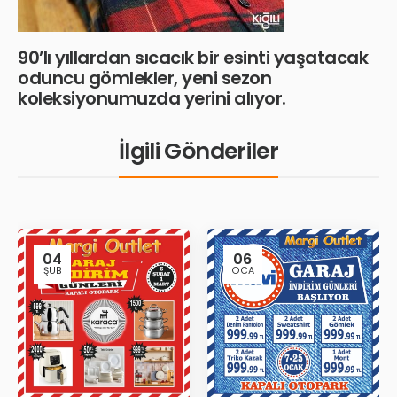
90’lı yıllardan sıcacık bir esinti yaşatacak
oduncu gömlekler, yeni sezon
koleksiyonumuzda yerini alıyor.
İlgili Gönderiler
04
06
ŞUB
OCA