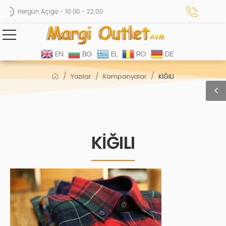
Hergün Açığız - 10:00 - 22:00
EN
BG
EL
RO
DE
/
/
/
Yazılar
Kampanyalar
KİĞILI
KİĞILI