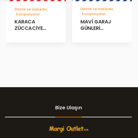
Etkinlik ve Haberler
,
Etkinlik ve Haberler
,
Kampanyalar
Kampanyalar
MAVİ GARAJ
KARACA
GÜNLERİ
ZÜCCACİYE
BAŞLADII!
GARAJ İNDİRİM
GÜNLERİ!
Bize Ulaşın