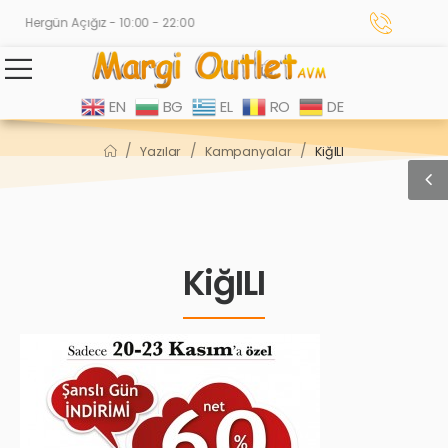
Hergün Açığız - 10:00 - 22:00
EN
BG
EL
RO
DE
/
/
/
Yazılar
Kampanyalar
KiğILI
KiğILI