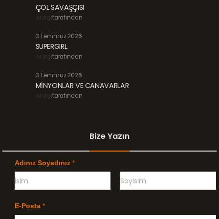
ÇÖL SAVAŞÇISI
Margi
tarafından
3 Temmuz 2026
SUPERGIRL
Margi
tarafından
3 Temmuz 2026
MİNYONLAR VE CANAVARLAR
Margi
tarafından
Bize Yazın
Adınız Soyadınız
*
Ö
G
n
e
E-Posta
*
c
ç
e
e