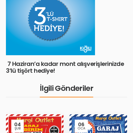
7 Haziran’a kadar mont alışverişlerinizde
3’lü tişört hediye!
İlgili Gönderiler
04
06
ŞUB
OCA