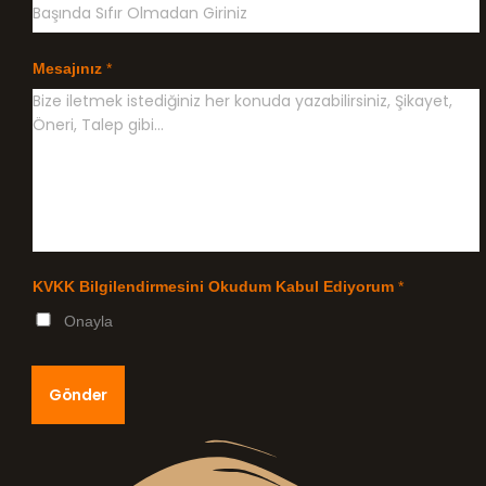
Mesajınız
*
KVKK Bilgilendirmesini Okudum Kabul Ediyorum
*
Onayla
Gönder