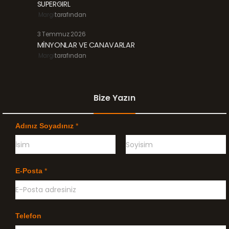
SUPERGIRL
Margi
tarafından
3 Temmuz 2026
MİNYONLAR VE CANAVARLAR
Margi
tarafından
Bize Yazın
Adınız Soyadınız
*
Ö
G
n
e
E-Posta
*
c
ç
e
e
l
n
i
k
l
Telefon
e