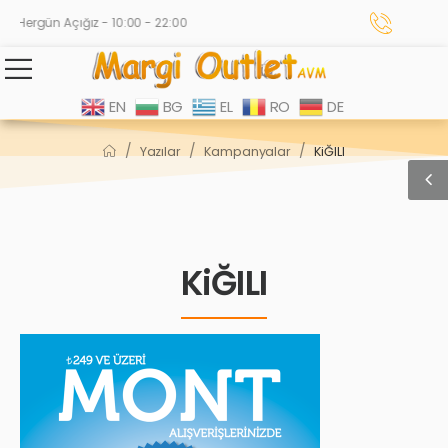
Hergün Açığız - 10:00 - 22:00
EN
BG
EL
RO
DE
/
/
/
Yazılar
Kampanyalar
KiĞILI
KiĞILI