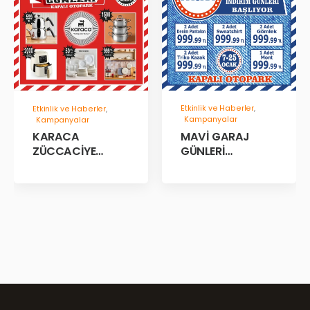
Etkinlik ve Haberler
,
Etkinlik ve Haberler
,
Kampanyalar
Kampanyalar
MAVİ GARAJ
KARACA
GÜNLERİ
ZÜCCACİYE
BAŞLADII!
GARAJ İNDİRİM
GÜNLERİ!