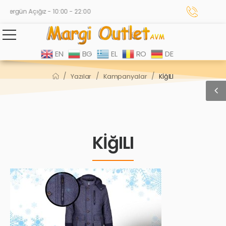
Hergün Açığız - 10:00 - 22:00
EN
BG
EL
RO
DE
/
/
/
Yazılar
Kampanyalar
KİğILI
KİğILI