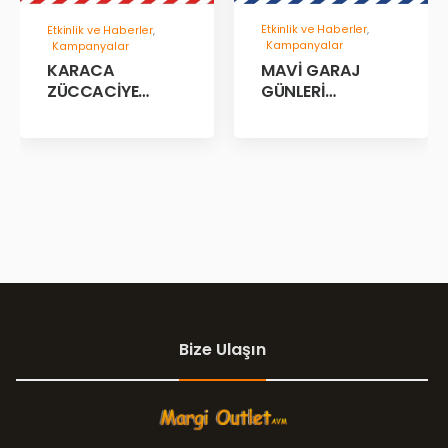
Etkinlik ve Haberler
,
Etkinlik ve Haberler
,
Kampanyalar
Kampanyalar
MAVİ GARAJ
KARACA
GÜNLERİ
ZÜCCACİYE
BAŞLADII!
GARAJ İNDİRİM
GÜNLERİ!
Bize Ulaşın