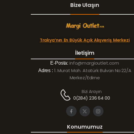
Bize Ulaşın
Trakya’nın En Büyük Açık Alışveriş Merkezi
İletişim
info@margioutlet.com
E-Posta:
1. Murat Mah. Atatürk Bulvarı No:22/A
Adres :
Merkez/Edirne
Bizi Arayın
0(284) 236 64 00
Konumumuz