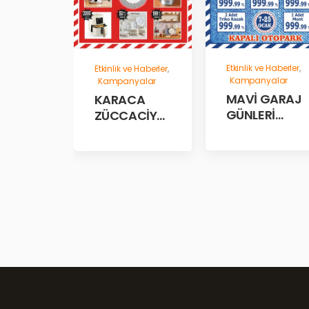
Etkinlik ve Haberler
,
Etkinlik ve Haberler
,
Kampanyalar
Kampanyalar
MAVİ GARAJ
KARACA
GÜNLERİ
ZÜCCACİYE
BAŞLADII!
GARAJ
İNDİRİM
GÜNLERİ!