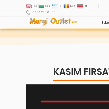
EN
BG
EL
RO
DE
0 284 236 64 00
Etki
KASIM FIRSA