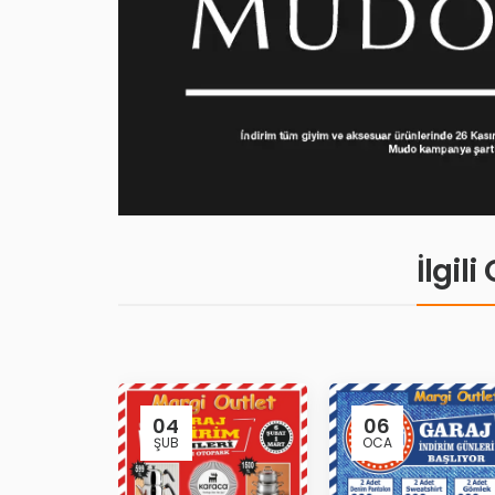
İlgil
04
06
ŞUB
OCA