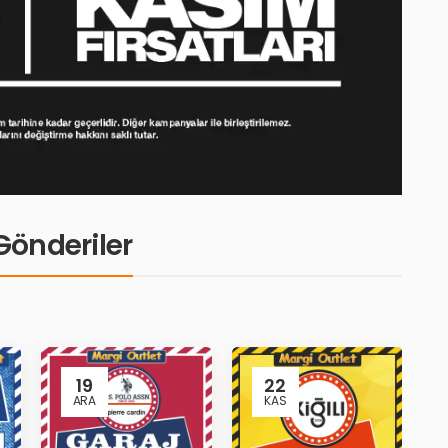
i Gönderiler
19
22
ARA
KAS