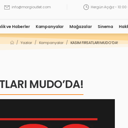
Hergün Açığız - 10:00 
info@margioutlet.com
nlik ve Haberler
Kampanyalar
Mağazalar
Sinema
Hak
/
/
/
Yazılar
Kampanyalar
KASIM FIRSATLARI MUDO’DA!
TLARI MUDO’DA!