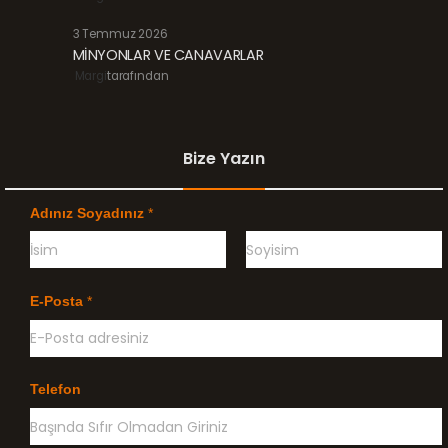
3 Temmuz 2026
MİNYONLAR VE CANAVARLAR
Margi
tarafından
Bize Yazın
Adınız Soyadınız
*
Ö
G
n
e
E-Posta
*
c
ç
e
e
l
n
i
k
l
Telefon
e