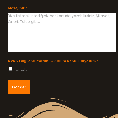
Mesajınız
*
KVKK Bilgilendirmesini Okudum Kabul Ediyorum
*
Onayla
Gönder