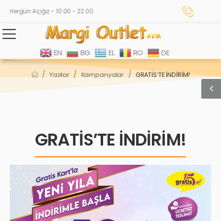
Hergün Açığız - 10:00 - 22:00
EN
BG
EL
RO
DE
/
/
/
Yazılar
Kampanyalar
GRATİS’TE İNDİRİM!
GRATİS’TE İNDİRİM!