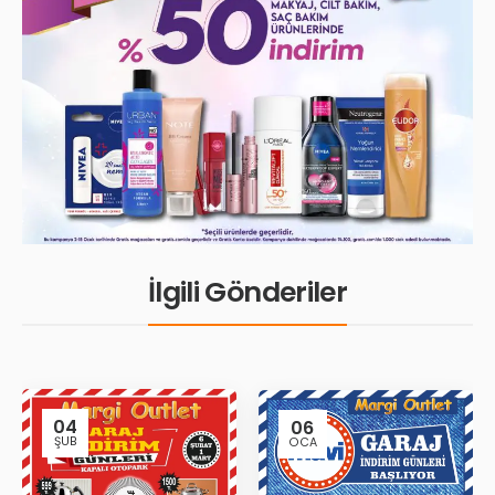
İlgili Gönderiler
04
06
ŞUB
OCA