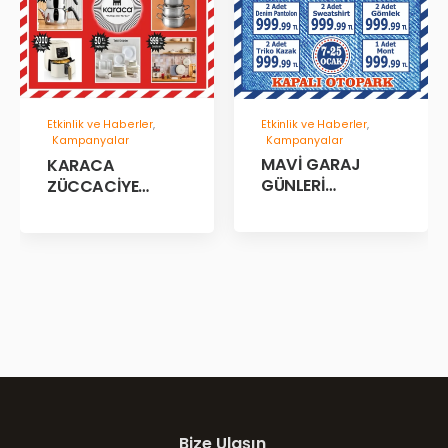
Etkinlik ve Haberler
,
Etkinlik ve Haberler
,
Kampanyalar
Kampanyalar
MAVİ GARAJ
KARACA
GÜNLERİ
ZÜCCACİYE
BAŞLADII!
GARAJ İNDİRİM
GÜNLERİ!
Bize Ulaşın