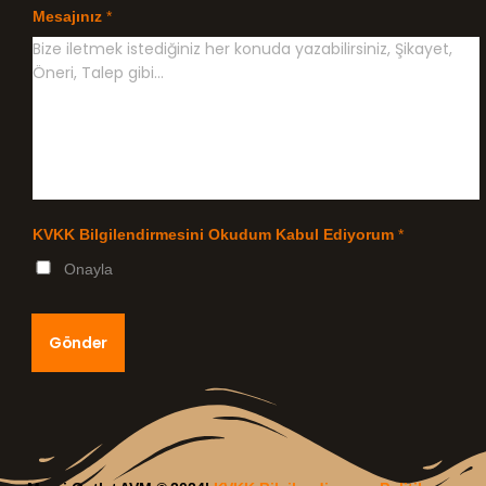
Mesajınız
*
KVKK Bilgilendirmesini Okudum Kabul Ediyorum
*
Onayla
Gönder