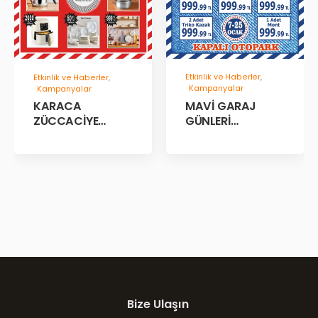
Etkinlik ve Haberler
,
Etkinlik ve Haberler
,
Kampanyalar
Kampanyalar
MAVİ GARAJ
KARACA
GÜNLERİ
ZÜCCACİYE
BAŞLADII!
GARAJ İNDİRİM
GÜNLERİ!
Bize Ulaşın