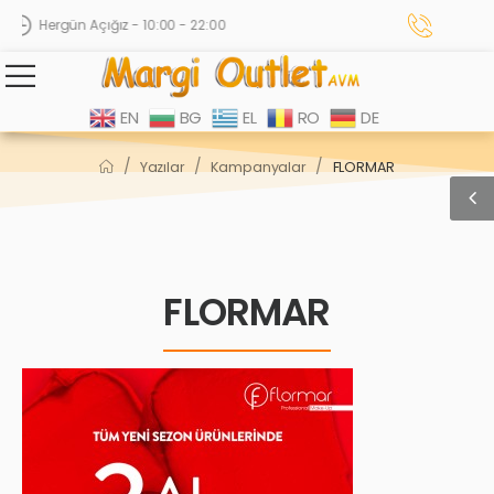
Hergün Açığız - 10:00 - 22:00
EN
BG
EL
RO
DE
/
/
/
Yazılar
Kampanyalar
FLORMAR
FLORMAR