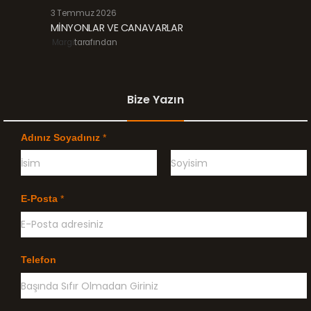
3 Temmuz 2026
MİNYONLAR VE CANAVARLAR
Margi
tarafından
Bize Yazın
Adınız Soyadınız
*
Ö
G
n
e
E-Posta
*
c
ç
e
e
l
n
i
k
l
Telefon
e