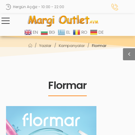
Hergün Açığız - 10:00 - 22:00
EN
BG
EL
RO
DE
/
/
/
Yazılar
Kampanyalar
Flormar
Flormar