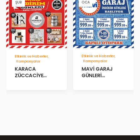
ŞUB
OCA
Etkinlik ve Haberler
,
Etkinlik ve Haberler
,
Kampanyalar
Kampanyalar
MAVİ GARAJ
KARACA
GÜNLERİ
ZÜCCACİYE
BAŞLADII!
GARAJ İNDİRİM
GÜNLERİ!