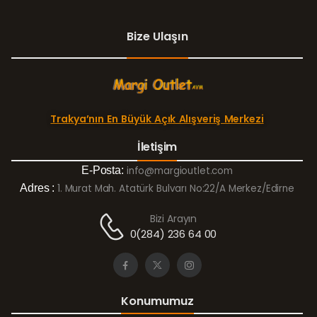
Bize Ulaşın
Trakya’nın En Büyük Açık Alışveriş Merkezi
İletişim
E-Posta:
info@margioutlet.com
Adres :
1. Murat Mah. Atatürk Bulvarı No:22/A Merkez/Edirne
Bizi Arayın
0(284) 236 64 00
Konumumuz