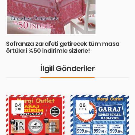
Sofranıza zarafeti getirecek tüm masa
örtüleri %50 indirimle sizlerle!
İlgili Gönderiler
04
06
ŞUB
OCA