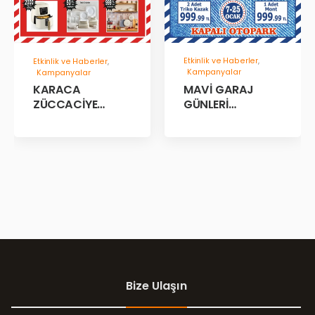
Etkinlik ve Haberler
,
Etkinlik ve Haberler
,
Kampanyalar
Kampanyalar
MAVİ GARAJ
KARACA
GÜNLERİ
ZÜCCACİYE
BAŞLADII!
GARAJ İNDİRİM
GÜNLERİ!
Bize Ulaşın