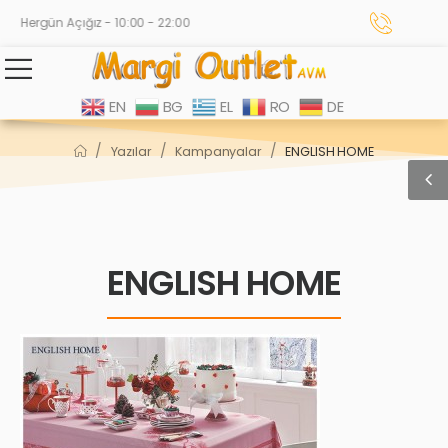
Hergün Açığız - 10:00 - 22:00
EN
BG
EL
RO
DE
/
/
/
Yazılar
Kampanyalar
ENGLISH HOME
ENGLISH HOME