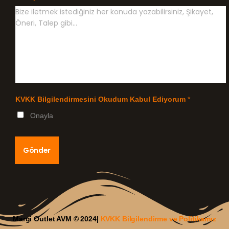
KVKK Bilgilendirmesini Okudum Kabul Ediyorum
*
Onayla
Gönder
Margi Outlet AVM © 2024|
KVKK Bilgilendirme ve Politikamız