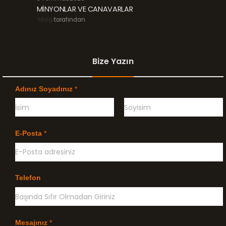
MİNYONLAR VE CANAVARLAR
Margi
tarafından
Bize Yazın
Adınız Soyadınız
*
Ö
G
n
e
E-Posta
*
c
ç
e
e
l
n
i
k
l
Telefon
e
Mesajınız
*