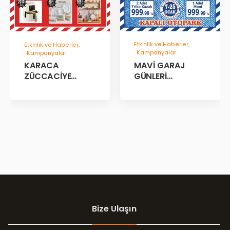
Etkinlik ve Haberler
,
Etkinlik ve Haberler
,
Kampanyalar
Kampanyalar
MAVİ GARAJ
KARACA
GÜNLERİ
ZÜCCACİYE
BAŞLADII!
GARAJ İNDİRİM
GÜNLERİ!
Bize Ulaşın