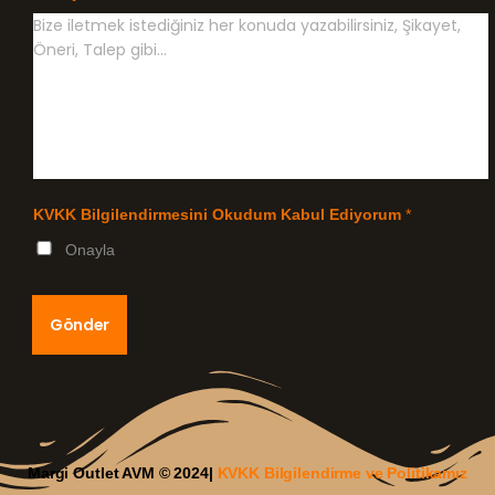
KVKK Bilgilendirmesini Okudum Kabul Ediyorum
*
Onayla
Gönder
Margi Outlet AVM © 2024|
KVKK Bilgilendirme ve Politikamız