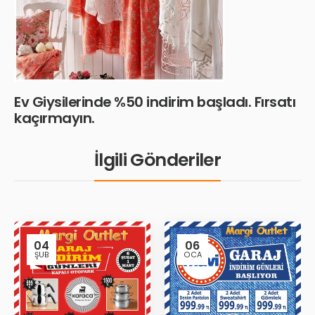
Ev Giysilerinde %50 indirim başladı. Fırsatı
kaçırmayın.
İlgili Gönderiler
04
06
ŞUB
OCA