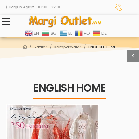
Hergün Açığız - 10:00 - 22:00
EN
BG
EL
RO
DE
/
/
/
Yazılar
Kampanyalar
ENGLISH HOME
ENGLISH HOME