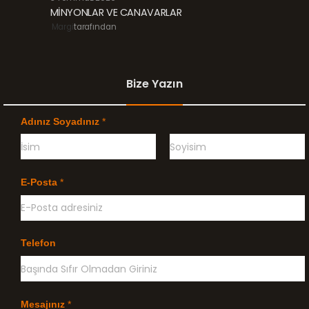
MİNYONLAR VE CANAVARLAR
Margi
tarafından
Bize Yazın
Adınız Soyadınız
*
Ö
G
n
e
E-Posta
*
c
ç
e
e
l
n
i
k
l
Telefon
e
Mesajınız
*