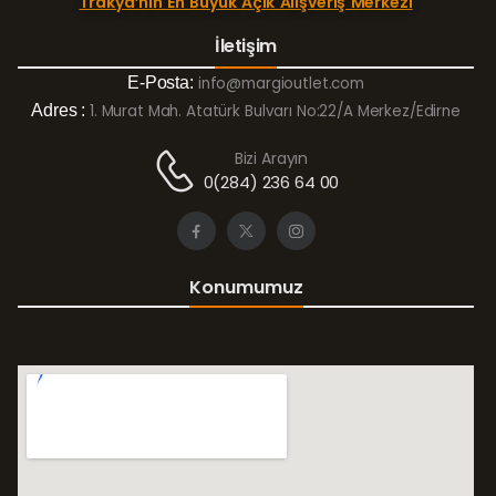
Trakya’nın En Büyük Açık Alışveriş Merkezi
İletişim
E-Posta:
info@margioutlet.com
Adres :
1. Murat Mah. Atatürk Bulvarı No:22/A Merkez/Edirne
Bizi Arayın
0(284) 236 64 00
Konumumuz