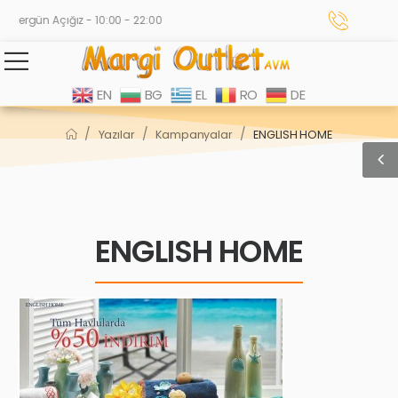
Hergün Açığız - 10:00 - 22:00
EN
BG
EL
RO
DE
/
/
/
Yazılar
Kampanyalar
ENGLISH HOME
ENGLISH HOME