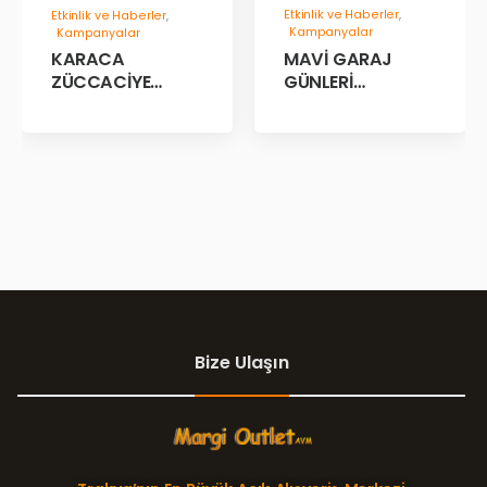
Etkinlik ve Haberler
,
Etkinlik ve Haberler
,
Kampanyalar
Kampanyalar
MAVİ GARAJ
KARACA
GÜNLERİ
ZÜCCACİYE
BAŞLADII!
GARAJ İNDİRİM
GÜNLERİ!
Bize Ulaşın