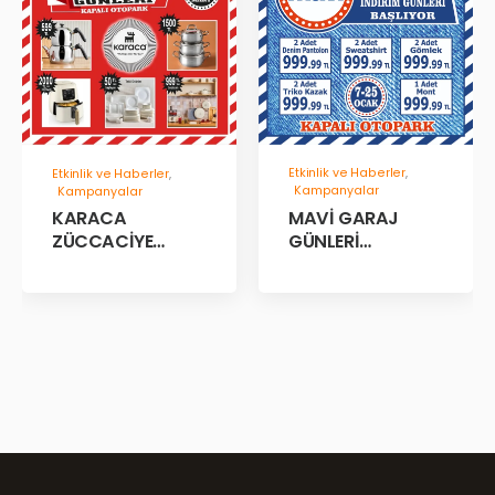
Etkinlik ve Haberler
,
Etkinlik ve Haberler
,
Kampanyalar
Kampanyalar
MAVİ GARAJ
KARACA
GÜNLERİ
ZÜCCACİYE
BAŞLADII!
GARAJ İNDİRİM
GÜNLERİ!