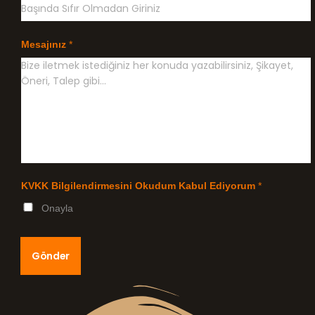
Mesajınız
*
KVKK Bilgilendirmesini Okudum Kabul Ediyorum
*
Onayla
Gönder