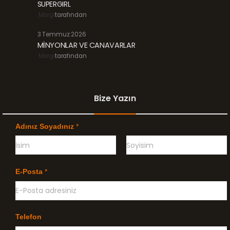
SUPERGIRL
Margi
tarafından
3 Temmuz 2026
MİNYONLAR VE CANAVARLAR
Margi
tarafından
Bize Yazın
Adınız Soyadınız
*
Ö
G
n
e
E-Posta
*
c
ç
e
e
l
n
i
k
l
Telefon
e