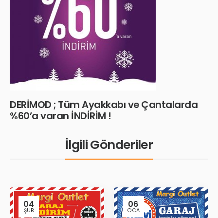
DERİMOD ; Tüm Ayakkabı ve Çantalarda
%60’a varan İNDİRİM !
İlgili Gönderiler
04
06
ŞUB
OCA