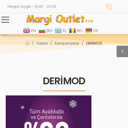
Hergün Açığız - 10:00 - 22:00
EN
BG
EL
RO
DE
/
/
/
Yazılar
Kampanyalar
DERİMOD
DERİMOD