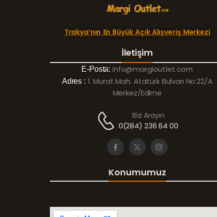
Trakya’nın En Büyük Açık Alışveriş Merkezi
İletişim
info@margioutlet.com
E-Posta:
1. Murat Mah. Atatürk Bulvarı No:22/A
Adres :
Merkez/Edirne
Bizi Arayın
0(284) 236 64 00
Konumumuz