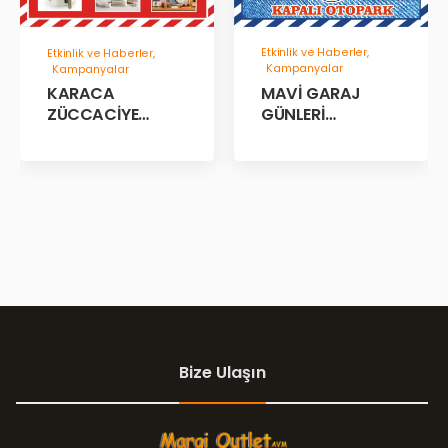
Etkinlik ve Haberler
,
Etkinlik ve Haberler
,
Kampanyalar
Kampanyalar
MAVİ GARAJ
KARACA
GÜNLERİ
ZÜCCACİYE
BAŞLADII!
GARAJ İNDİRİM
GÜNLERİ!
Bize Ulaşın