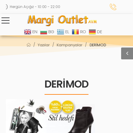
Hergün Açığız - 10:00 - 22:00
EN
BG
EL
RO
DE
/
/
/
Yazılar
Kampanyalar
DERİMOD
DERİMOD