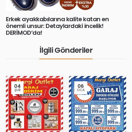
Erkek ayakkabılarına kalite katan en
önemli unsur: Detaylardaki incelik!
DERİMOD’da!
İlgili Gönderiler
04
06
ŞUB
OCA