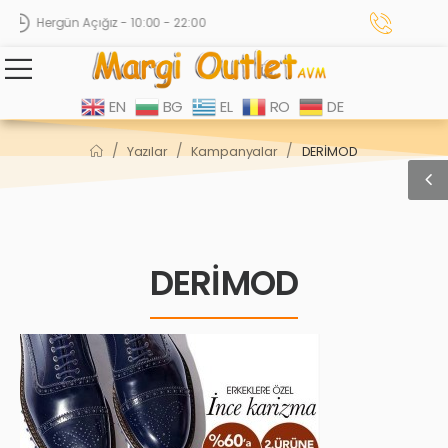
Hergün Açığız - 10:00 - 22:00
EN
BG
EL
RO
DE
/
/
/
Yazılar
Kampanyalar
DERİMOD
DERİMOD