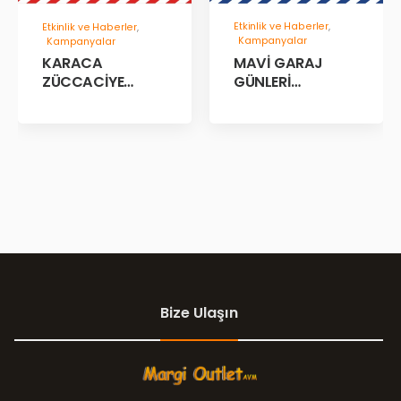
Etkinlik ve Haberler
,
Etkinlik ve Haberler
,
Kampanyalar
Kampanyalar
MAVİ GARAJ
KARACA
GÜNLERİ
ZÜCCACİYE
BAŞLADII!
GARAJ İNDİRİM
GÜNLERİ!
Bize Ulaşın