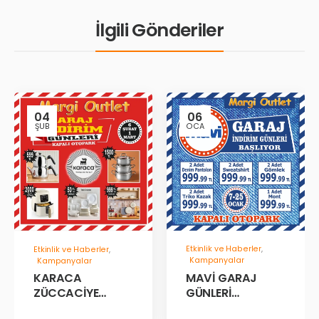
İlgili Gönderiler
04
06
ŞUB
OCA
Etkinlik ve Haberler
,
Etkinlik ve Haberler
,
Kampanyalar
Kampanyalar
MAVİ GARAJ
KARACA
GÜNLERİ
ZÜCCACİYE
BAŞLADII!
GARAJ İNDİRİM