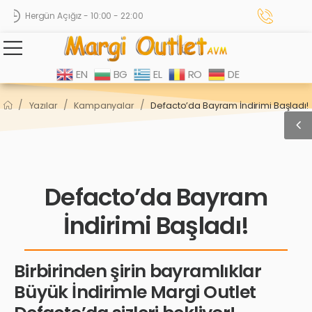
Hergün Açığız - 10:00 - 22:00
EN
BG
EL
RO
DE
/
/
/
Yazılar
Kampanyalar
Defacto’da Bayram İndirimi Başladı!
Defacto’da Bayram
İndirimi Başladı!
Birbirinden şirin bayramlıklar
Büyük İndirimle Margi Outlet