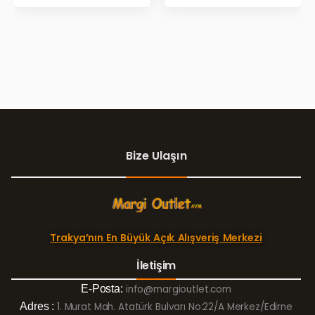
GÜNLERİ!
Bize Ulaşın
Trakya’nın En Büyük Açık Alışveriş Merkezi
İletişim
E-Posta:
info@margioutlet.com
Adres :
1. Murat Mah. Atatürk Bulvarı No:22/A Merkez/Edirne