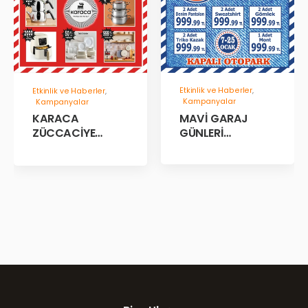
Etkinlik ve Haberler
,
Etkinlik ve Haberler
,
Kampanyalar
Kampanyalar
MAVİ GARAJ
KARACA
GÜNLERİ
ZÜCCACİYE
BAŞLADII!
GARAJ İNDİRİM
GÜNLERİ!