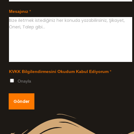
Mesajınız
*
KVKK Bilgilendirmesini Okudum Kabul Ediyorum
*
Onayla
Gönder