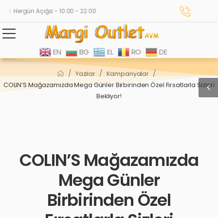
Hergün Açığız - 10:00 - 22:00
EN
BG
EL
RO
DE
/
/
/
Yazılar
Kampanyalar
COLIN’S Mağazamızda Mega Günler Birbirinden Özel Fırsatlarla Sizleri
Bekliyor!
COLIN’S Mağazamızda
Mega Günler
Birbirinden Özel