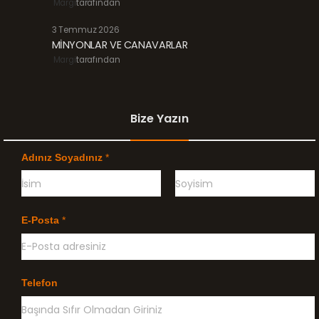
Margi
tarafından
3 Temmuz 2026
MİNYONLAR VE CANAVARLAR
Margi
tarafından
Bize Yazın
Adınız Soyadınız
*
Ö
G
n
e
E-Posta
*
c
ç
e
e
l
n
i
k
l
Telefon
e