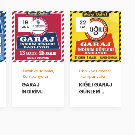
19
22
ARA
KAS
Etkinlik ve Haberler
,
Etkinlik ve Haberler
,
Kampanyalar
Kampanyalar
GARAJ
KİĞILI GARAJ
İNDİRİM
GÜNLERİ
GÜNLERİ!
BAŞLADI!