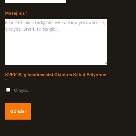
Mesajınız
*
KVKK Bilgilendirmesini Okudum Kabul Ediyorum
*
Onayla
Gönder