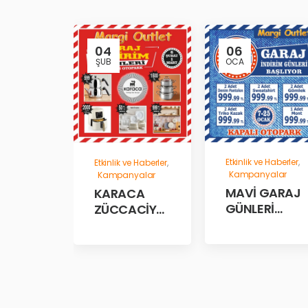
04
06
ŞUB
OCA
Etkinlik ve Haberler
,
Etkinlik ve Haberler
,
Kampanyalar
Kampanyalar
MAVİ GARAJ
KARACA
GÜNLERİ
ZÜCCACİYE
BAŞLADII!
GARAJ
İNDİRİM
GÜNLERİ!