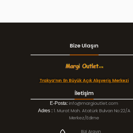
Bize Ulaşın
Trakya’nın En Büyük Açık Alışveriş Merkezi
İletişim
info@margioutlet.com
E-Posta:
1. Murat Mah. Atatürk Bulvarı No:22/A
Adres :
Merkez/Edirne
Bizi Arayın