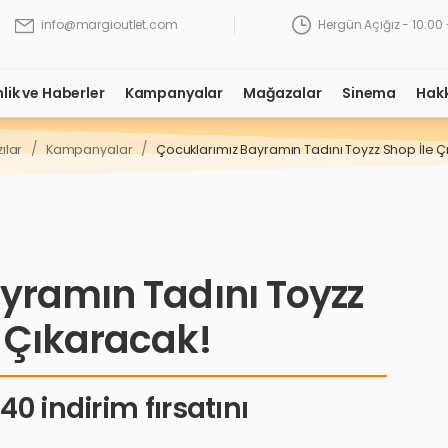
Hergün Açığız - 10:00 
info@margioutlet.com
nlik ve Haberler
Kampanyalar
Mağazalar
Sinema
Hak
/
/
ılar
Kampanyalar
Çocuklarımız Bayramın Tadını Toyzz Shop İle Ç
yramın Tadını Toyzz
e Çıkaracak!
0 indirim fırsatını