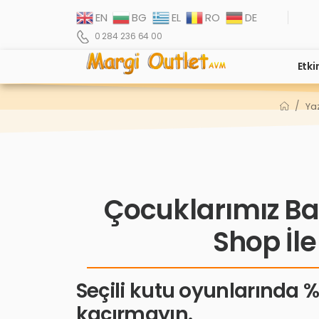
EN
BG
EL
RO
DE
0 284 236 64 00
Etki
/
Yaz
Çocuklarımız Ba
Shop İl
Seçili kutu oyunlarında %4
kaçırmayın.