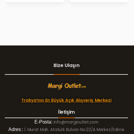
GÜNLERİ!
Bize Ulaşın
Trakya’nın En Büyük Açık Alışveriş Merkezi
İletişim
E-Posta:
info@margioutlet.com
Adres :
1. Murat Mah. Atatürk Bulvarı No:22/A Merkez/Edirne