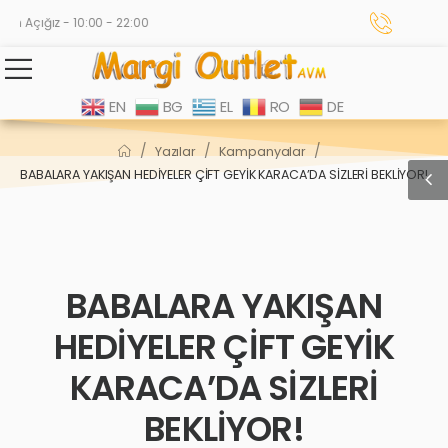
n Açığız - 10:00 - 22:00
EN
BG
EL
RO
DE
/
/
/
Yazılar
Kampanyalar
BABALARA YAKIŞAN HEDİYELER ÇİFT GEYİK KARACA’DA SİZLERİ BEKLİYOR!
BABALARA YAKIŞAN
HEDİYELER ÇİFT GEYİK
KARACA’DA SİZLERİ
BEKLİYOR!