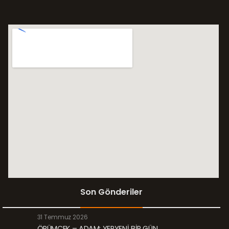
Son Gönderiler
31 Temmuz 2026
ÖRÜMCEK – ADAM: YEPYENİ BİR GÜN