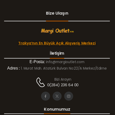
Bize Ulaşın
Trakya’nın En Büyük Açık Alışveriş Merkezi
İletişim
E-Posta:
info@margioutlet.com
Adres :
1. Murat Mah. Atatürk Bulvarı No:22/A Merkez/Edirne
Bizi Arayın
0(284) 236 64 00
Konumumuz