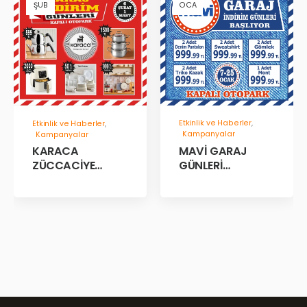
ŞUB
OCA
Etkinlik ve Haberler
,
Etkinlik ve Haberler
,
Kampanyalar
Kampanyalar
MAVİ GARAJ
KARACA
GÜNLERİ
ZÜCCACİYE
BAŞLADII!
GARAJ İNDİRİM
GÜNLERİ!