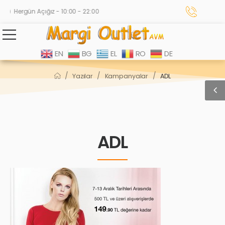
Hergün Açığız - 10:00 - 22:00
EN
BG
EL
RO
DE
/
/
/
Yazılar
Kampanyalar
ADL
ADL