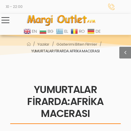
:00 - 22:00
EN
BG
EL
RO
DE
/
/
/
Yazılar
Gösterimi Biten Filmler
YUMURTALAR FİRARDA:AFRİKA MACERASI
YUMURTALAR
FİRARDA:AFRİKA
MACERASI