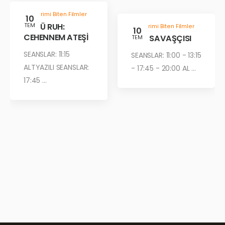
Gösterimi Biten Filmler
10
KÖTÜ RUH:
TEM
Gösterimi Biten Filmler
10
CEHENNEM ATEŞİ
ÇÖL SAVAŞÇISI
TEM
SEANSLAR: 11:15
SEANSLAR: 11:00 - 13:15
ALTYAZILI SEANSLAR:
- 17:45 - 20:00 AL ...
17:45 ...