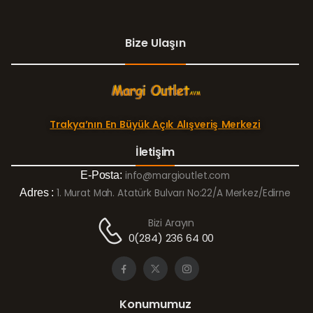
Bize Ulaşın
Trakya’nın En Büyük Açık Alışveriş Merkezi
İletişim
E-Posta:
info@margioutlet.com
Adres :
1. Murat Mah. Atatürk Bulvarı No:22/A Merkez/Edirne
Bizi Arayın
0(284) 236 64 00
Konumumuz