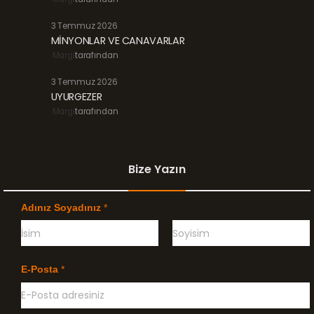
3 Temmuz 2026
MİNYONLAR VE CANAVARLAR
Margi
tarafından
3 Temmuz 2026
UYURGEZER
Margi
tarafından
Bize Yazın
Adınız Soyadınız
*
Ö
G
n
e
E-Posta
*
c
ç
e
e
l
n
i