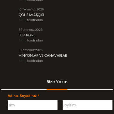
10 Temmuz 2026
ÇÖL SAVAŞÇISI
Margi
tarafından
3 Temmuz 2026
SUPERGIRL
Margi
tarafından
3 Temmuz 2026
MİNYONLAR VE CANAVARLAR
Margi
tarafından
Bize Yazın
Adınız Soyadınız
*
Ö
G