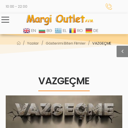
 10:00 - 22:00
EN
BG
EL
RO
DE
/
/
/
Yazılar
Gösterimi Biten Filmler
VAZGEÇME
VAZGEÇME