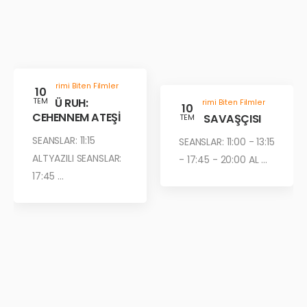
Gösterimi Biten Filmler
10
KÖTÜ RUH:
TEM
Gösterimi Biten Filmler
10
CEHENNEM ATEŞİ
ÇÖL SAVAŞÇISI
TEM
SEANSLAR: 11:15
SEANSLAR: 11:00 - 13:15
ALTYAZILI SEANSLAR:
- 17:45 - 20:00 AL ...
17:45 ...