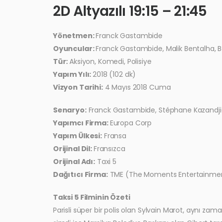
2D Altyazılı 19:15 – 21:45
Yönetmen:
Franck Gastambide
Oyuncular:
Franck Gastambide, Malik Bentalha, 
Tür:
Aksiyon, Komedi, Polisiye
Yapım Yılı:
2018 (102 dk)
Vizyon Tarihi:
4 Mayıs 2018 Cuma
Senaryo:
Franck Gastambide, Stéphane Kazandj
Yapımcı Firma:
Europa Corp
Yapım Ülkesi:
Fransa
Orijinal Dil:
Fransızca
Orijinal Adı:
Taxi 5
Dağıtıcı Firma:
TME (The Moments Entertainme
Taksi 5 Filminin Özeti
Parisli süper bir polis olan Sylvain Marot, aynı z