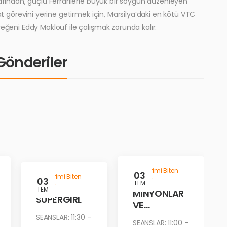
rafından, güçlü Ferrarilerle büyük bir soygun düzenleyen
at görevini yerine getirmek için, Marsilya’daki en kötü VTC
yeğeni Eddy Maklouf ile çalışmak zorunda kalır.
i Gönderiler
Gösterimi Biten
03
Gösterimi Biten
03
Filmler
TEM
Filmler
TEM
MİNYONLAR
SUPERGIRL
VE
CANAVARLA
SEANSLAR: 11:30 -
SEANSLAR: 11:00 -