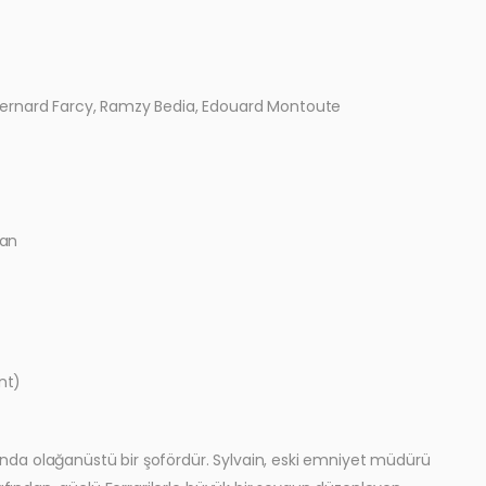
Bernard Farcy, Ramzy Bedia, Edouard Montoute
ian
nt)
amanda olağanüstü bir şofördür. Sylvain, eski emniyet müdürü