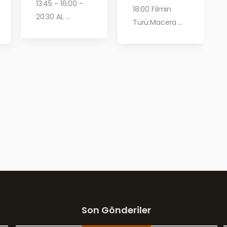
R
13:45 - 16:00 -
18:00 Filmin
20:30 AL ...
Türü:Macera ...
Son Gönderiler