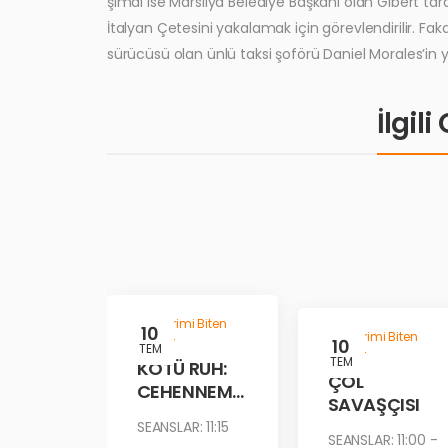
şimdi ise Marsilya Belediye Başkanı olan Gibert ta
İtalyan Çetesini yakalamak için görevlendirilir. Fak
sürücüsü olan ünlü taksi şoförü Daniel Morales’in 
İlgil
Gösterimi Biten
10
Gösterimi Biten
Filmler
10
TEM
Filmler
TEM
KÖTÜ RUH:
ÇÖL
CEHENNEM
SAVAŞÇISI
ATEŞİ
SEANSLAR: 11:15
SEANSLAR: 11:00 -