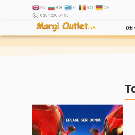
EN
BG
EL
RO
DE
0 284 236 64 00
Etki
T