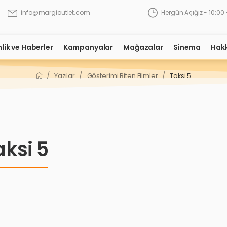
Hergün Açığız - 10:00 
info@margioutlet.com
nlik ve Haberler
Kampanyalar
Mağazalar
Sinema
Hak
/
/
/
Yazılar
Gösterimi Biten Filmler
Taksi 5
aksi 5