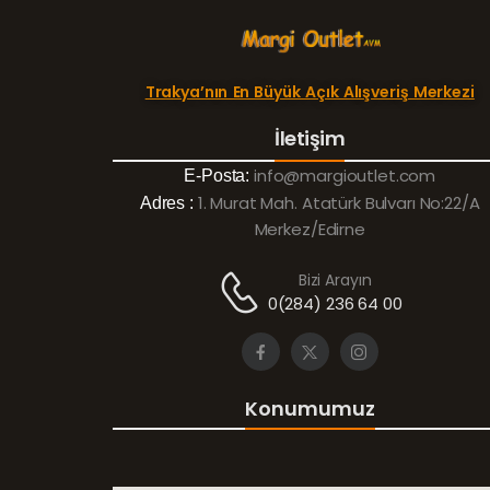
Trakya’nın En Büyük Açık Alışveriş Merkezi
İletişim
info@margioutlet.com
E-Posta:
1. Murat Mah. Atatürk Bulvarı No:22/A
Adres :
Merkez/Edirne
Bizi Arayın
0(284) 236 64 00
Konumumuz