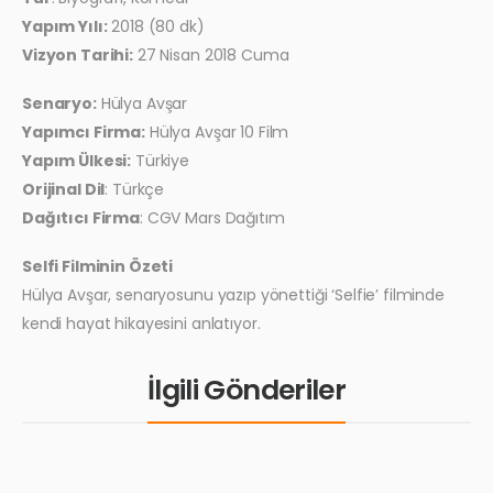
Yapım Yılı:
2018 (80 dk)
Vizyon Tarihi:
27 Nisan 2018 Cuma
Senaryo:
Hülya Avşar
Yapımcı Firma:
Hülya Avşar 10 Film
Yapım Ülkesi:
Türkiye
Orijinal Dil
: Türkçe
Dağıtıcı Firma
: CGV Mars Dağıtım
Selfi Filminin Özeti
Hülya Avşar, senaryosunu yazıp yönettiği ‘Selfie’ filminde
kendi hayat hikayesini anlatıyor.
İlgili Gönderiler