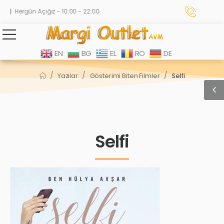
Hergün Açığız - 10:00 - 22:00
EN
BG
EL
RO
DE
/
/
/
Yazılar
Gösterimi Biten Filmler
Selfi
Selfi