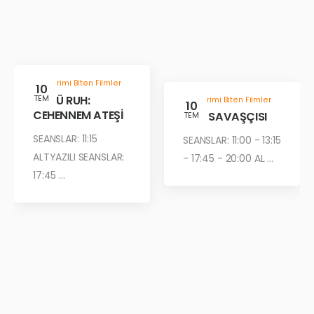
Gösterimi Biten Filmler
10
KÖTÜ RUH:
TEM
Gösterimi Biten Filmler
10
CEHENNEM ATEŞİ
ÇÖL SAVAŞÇISI
TEM
SEANSLAR: 11:15
SEANSLAR: 11:00 - 13:15
ALTYAZILI SEANSLAR:
- 17:45 - 20:00 AL ...
17:45 ...