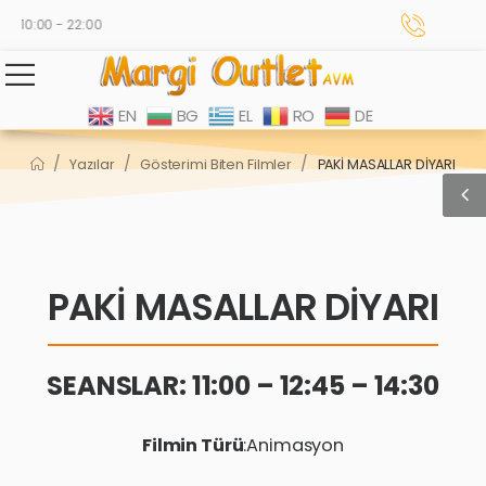
- 10:00 - 22:00
EN
BG
EL
RO
DE
/
/
/
Yazılar
Gösterimi Biten Filmler
PAKİ MASALLAR DİYARI
PAKİ MASALLAR DİYARI
SEANSLAR: 11:00 – 12:45 – 14:30
Filmin Türü
:Animasyon