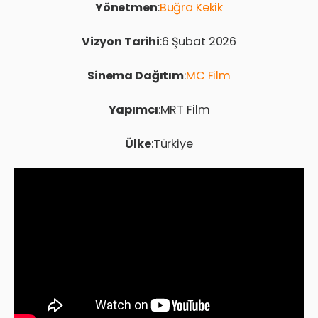
Yönetmen
:
Buğra Kekik
Vizyon Tarihi
:6 Şubat 2026
Sinema Dağıtım
:
MC Film
Yapımcı
:MRT Film
Ülke
:Türkiye