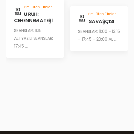
Gösterimi Biten Filmler
10
KÖTÜ RUH:
TEM
Gösterimi Biten Filmler
10
CEHENNEM ATEŞİ
ÇÖL SAVAŞÇISI
TEM
SEANSLAR: 11:15
SEANSLAR: 11:00 - 13:15
ALTYAZILI SEANSLAR:
- 17:45 - 20:00 AL ...
17:45 ...