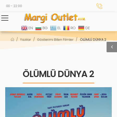
0:00 - 22:00
EN
BG
EL
RO
DE
/
/
/
Yazılar
Gösterimi Biten Filmler
ÖLÜMLÜ DÜNYA 2
ÖLÜMLÜ DÜNYA 2