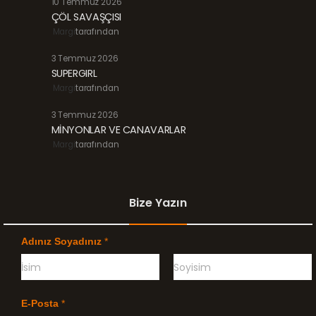
10 Temmuz 2026
ÇÖL SAVAŞÇISI
Margi
tarafından
3 Temmuz 2026
SUPERGIRL
Margi
tarafından
3 Temmuz 2026
MİNYONLAR VE CANAVARLAR
Margi
tarafından
Bize Yazın
Adınız Soyadınız
*
Ö
G
n
e
E-Posta
*
c
ç