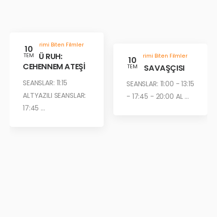
Gösterimi Biten Filmler
10
KÖTÜ RUH:
TEM
Gösterimi Biten Filmler
10
CEHENNEM ATEŞİ
ÇÖL SAVAŞÇISI
TEM
SEANSLAR: 11:15
SEANSLAR: 11:00 - 13:15
ALTYAZILI SEANSLAR:
- 17:45 - 20:00 AL ...
17:45 ...