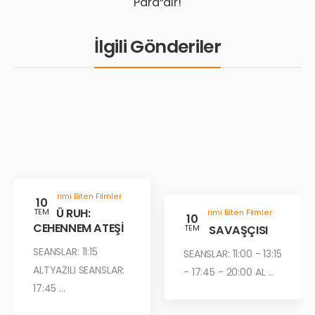
Para”dır!
İlgili Gönderiler
Gösterimi Biten Filmler
10
KÖTÜ RUH:
TEM
Gösterimi Biten Filmler
10
CEHENNEM ATEŞİ
ÇÖL SAVAŞÇISI
TEM
SEANSLAR: 11:15
SEANSLAR: 11:00 - 13:15
ALTYAZILI SEANSLAR:
- 17:45 - 20:00 AL ...
17:45 ...