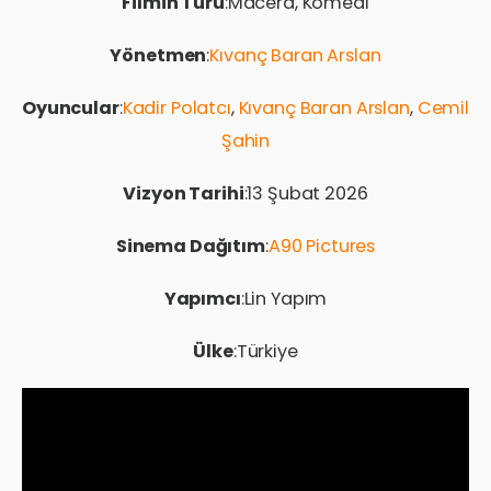
Filmin Türü
:Macera, Komedi
Yönetmen
:
Kıvanç Baran Arslan
Oyuncular
:
Kadir Polatcı
,
Kıvanç Baran Arslan
,
Cemil
Şahin
Vizyon Tarihi
:13 Şubat 2026
Sinema Dağıtım
:
A90 Pictures
Yapımcı
:Lin Yapım
Ülke
:Türkiye