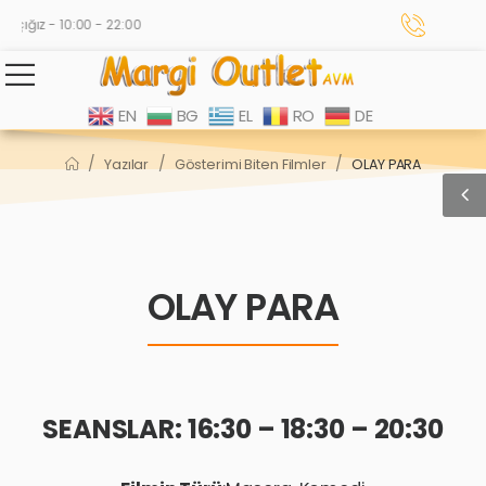
çığız - 10:00 - 22:00
EN
BG
EL
RO
DE
/
/
/
Yazılar
Gösterimi Biten Filmler
OLAY PARA
OLAY PARA
SEANSLAR: 16:30 – 18:30 – 20:30