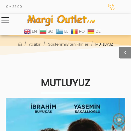
00 - 22:00
EN
BG
EL
RO
DE
/
/
/
Yazılar
Gösterimi Biten Filmler
MUTLUYUZ
MUTLUYUZ