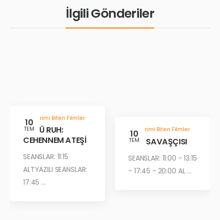
İlgili Gönderiler
Gösterimi Biten Filmler
10
KÖTÜ RUH:
TEM
Gösterimi Biten Filmler
10
CEHENNEM ATEŞİ
ÇÖL SAVAŞÇISI
TEM
SEANSLAR: 11:15
SEANSLAR: 11:00 - 13:15
ALTYAZILI SEANSLAR:
- 17:45 - 20:00 AL ...
17:45 ...