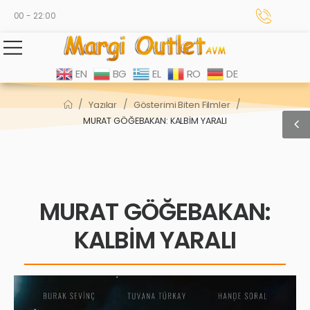
:00 - 22:00
EN
BG
EL
RO
DE
/
/
/
Yazılar
Gösterimi Biten Filmler
MURAT GÖĞEBAKAN: KALBİM YARALI
MURAT GÖĞEBAKAN:
KALBİM YARALI