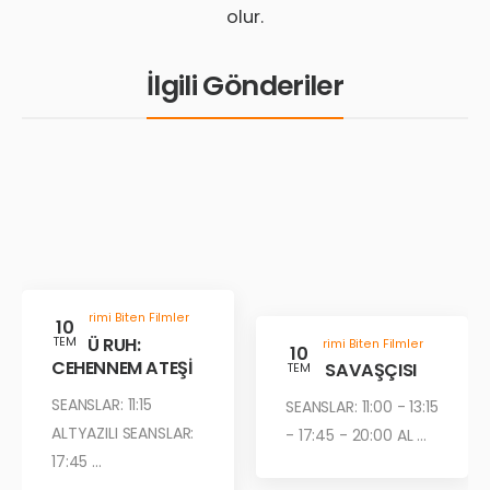
olur.
İlgili Gönderiler
Gösterimi Biten Filmler
10
KÖTÜ RUH:
TEM
Gösterimi Biten Filmler
10
CEHENNEM ATEŞİ
ÇÖL SAVAŞÇISI
TEM
SEANSLAR: 11:15
SEANSLAR: 11:00 - 13:15
ALTYAZILI SEANSLAR:
- 17:45 - 20:00 AL ...
17:45 ...