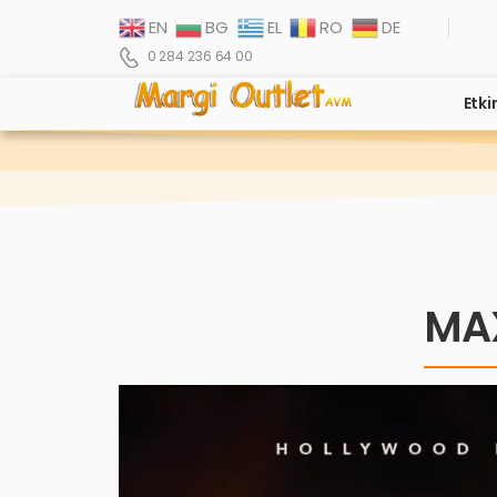
EN
BG
EL
RO
DE
0 284 236 64 00
Etki
MA