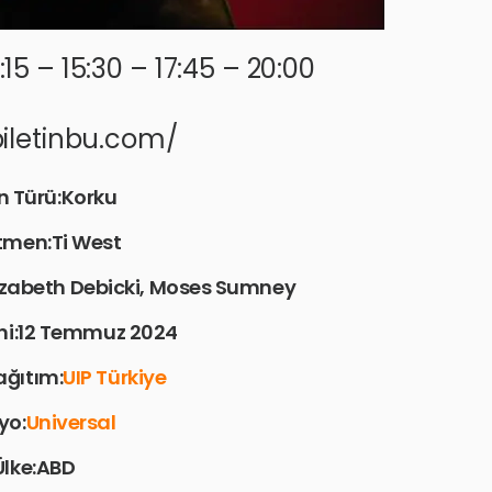
:15 – 15:30 – 17:45 – 20:00
biletinbu.com/
n Türü:Korku
tmen:Ti West
izabeth Debicki, Moses Sumney
ihi:12 Temmuz 2024
ğıtım:
UIP Türkiye
yo:
Universal
Ülke:ABD