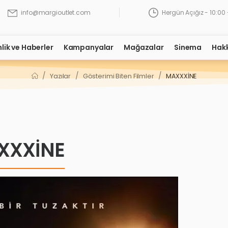
Hergün Açığız - 10:00 
info@margioutlet.com
nlik ve Haberler
Kampanyalar
Mağazalar
Sinema
Hak
/
/
/
Yazılar
Gösterimi Biten Filmler
MAXXXİNE
XXXİNE