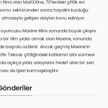
filmi olan MaXXXine, 70’lerdeki çiftlik evi
 porno sektöründen sonra hayalini kurduğu
 atmasıyla gelişen olayları konu ediniyor.
lm oyuncusu Maxine Minx sonunda büyük çıkışını
ı bir film yıldızı olmak olan Maxine, sonunda
nde başrolü üstlenir. Ancak geçmiş Maxine’in
fin Teksas çiftliğindeki katliamın izini sürmesi
a açıkça yıldız adaylarını hedef alan bir seri
ması da işleri karmaşıklaştırır.
i Gönderiler