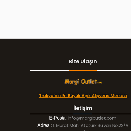
Bize Ulaşın
Trakya’nın En Büyük Açık Alışveriş Merkezi
İletişim
info@margioutlet.com
E-Posta:
1. Murat Mah. Atatürk Bulvarı No:22/A
Adres :