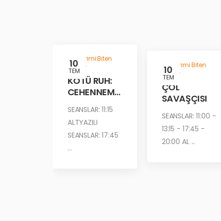
Gösterimi Biten
10
Gösterimi Biten
Filmler
10
TEM
Filmler
TEM
KÖTÜ RUH:
ÇÖL
CEHENNEM
SAVAŞÇISI
ATEŞİ
SEANSLAR: 11:15
SEANSLAR: 11:00 -
ALTYAZILI
13:15 - 17:45 -
SEANSLAR: 17:45
20:00 AL ...
...