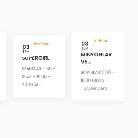
Gösterimi Biten
03
Gösterimi Biten
03
Filmler
TEM
Filmler
TEM
MİNYONLAR
SUPERGIRL
VE
CANAVARLA
SEANSLAR: 11:30 -
SEANSLAR: 11:00 -
R
13:45 - 16:00 -
18:00 Filmin
20:30 AL ...
Türü:Macera ...