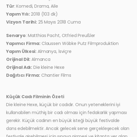
Tür
: Komedi, Drama, Aile
Yapım Yılı:
2018 (103 dk)
Vizyon Tarihi:
25 Mayıs 2018 Cuma
Senaryo
: Matthias Pacht, Otfried Preußler
Yapımcı Firma:
Claussen Wöbke Putz Filmproduktion
Yapım Ülkesi:
Almanya, İsviçre
Orijinal Dil:
Almanca
Orijinal Adı:
Die kleine Hexe
Dağıtıcı Firma:
Chantier Films
Küçük Cadı Filminin Özeti
Die kleine Hexe, küçük bir cadıdır. Onun yeteneklerini iyi
kullanabilen müthiş bir cadı olması için fedakarlık yapması
gerekir. Küçük cadının en büyük isteği büyük festivalde
dans edebilmektir. Ancak gelecek sene gerçekleşecek olan
festivale girebilmesi için sınava girmesi ve kitapta yer alan