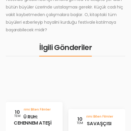
bütün büyüler üzerinde ustalaşması gerekir. Küçük cadı hiç
vakit kaybetmeden çalışmalara başlar. O, kitaptaki tüm
büyüleri ezberleyip hayalini kurduğu festivale katılmaya
başarabilecek midir?
İlgili Gönderiler
Gösterimi Biten Filmler
10
KÖTÜ RUH:
TEM
Gösterimi Biten Filmler
10
CEHENNEM ATEŞİ
ÇÖL SAVAŞÇISI
TEM