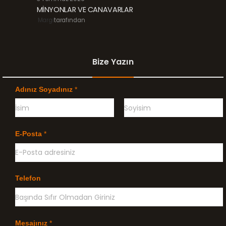
MİNYONLAR VE CANAVARLAR
Margi
tarafından
Bize Yazın
Adınız Soyadınız
*
Ö
G
n
e
E-Posta
*
c
ç
e
e
l
n
i
k
l
Telefon
e
Mesajınız
*