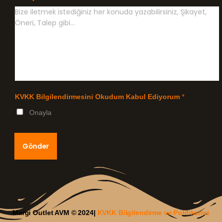
KVKK Bilgilendirmesini Okudum Kabul Ediyorum
*
Onayla
Gönder
Margi Outlet AVM © 2024|
KVKK Bilgilendirme ve Politikamız