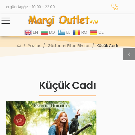
Hergün Açığız - 10:00 - 22:00
EN
BG
EL
RO
DE
/
/
/
Yazılar
Gösterimi Biten Filmler
Küçük Cadı
Küçük Cadı