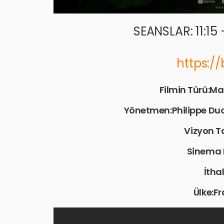
SEANSLAR: 11:15 
https:/
Filmin Türü:Ma
Yönetmen:Philippe Duc
Vizyon Ta
Sinema 
İthal
Ülke:F