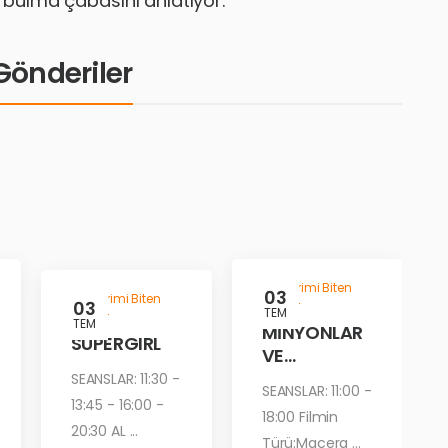
’ı bulma çabasını anlatıyor.
i Gönderiler
Gösterimi Biten
03
Gösterimi Biten
03
Filmler
TEM
Filmler
TEM
MİNYONLAR
SUPERGIRL
VE
CANAVARLA
SEANSLAR: 11:30 -
SEANSLAR: 11:00 -
R
13:45 - 16:00 -
18:00 Filmin
20:30 AL ...
Türü:Macera ...