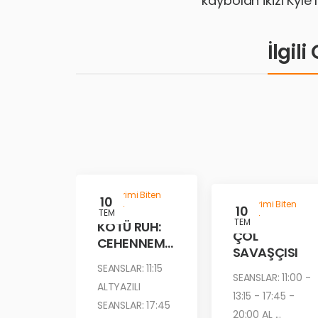
kaybolan ikizi Kyle
İlgil
Gösterimi Biten
10
Gösterimi Biten
Filmler
10
TEM
Filmler
TEM
KÖTÜ RUH:
ÇÖL
CEHENNEM
SAVAŞÇISI
ATEŞİ
SEANSLAR: 11:15
SEANSLAR: 11:00 -
ALTYAZILI
13:15 - 17:45 -
SEANSLAR: 17:45
20:00 AL ...