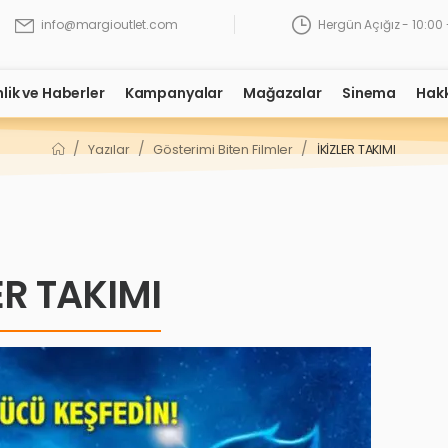
Hergün Açığız - 10:00 
info@margioutlet.com
nlik ve Haberler
Kampanyalar
Mağazalar
Sinema
Hak
/
/
/
Yazılar
Gösterimi Biten Filmler
İKİZLER TAKIMI
ER TAKIMI