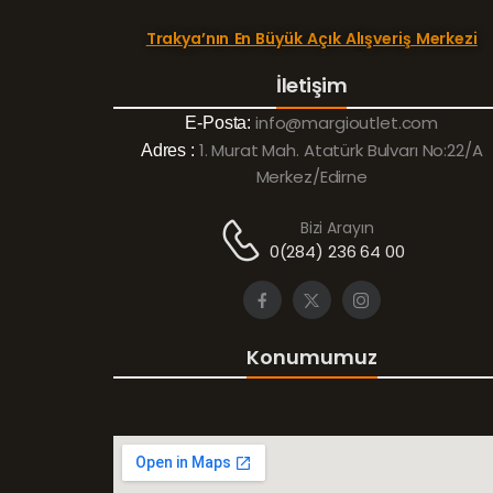
Trakya’nın En Büyük Açık Alışveriş Merkezi
İletişim
info@margioutlet.com
E-Posta:
1. Murat Mah. Atatürk Bulvarı No:22/A
Adres :
Merkez/Edirne
Bizi Arayın
0(284) 236 64 00
Konumumuz