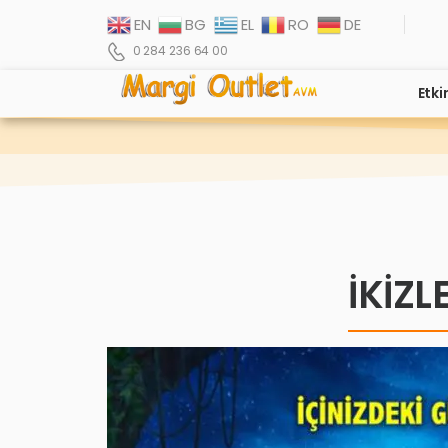
EN
BG
EL
RO
DE
0 284 236 64 00
Etki
İKİZL