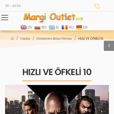
0:00 - 22:00
EN
BG
EL
RO
DE
/
/
/
Yazılar
Gösterimi Biten Filmler
HIZLI VE ÖFKELİ 10
HIZLI VE ÖFKELİ 10