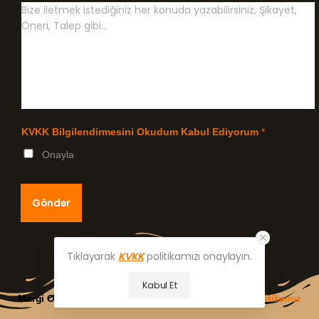
KVKK Bilgilendirmesini Okudum Kabul Ediyorum
*
Onayla
Gönder
Tıklayarak
KVKK
politikamızı onaylayın.
Kabul Et
Margi Outlet AVM © 2024|
KVKK Bilgilendirme ve Politikamız