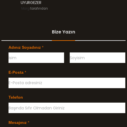
UYURGEZER
Margi
tarafından
Bize Yazın
Adınız Soyadınız
*
Ö
G
n
e
E-Posta
*
c
ç
e
e
l
n
i
k
l
Telefon
e
Mesajınız
*