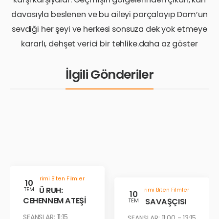
davasıyla beslenen ve bu aileyi parçalayıp Dom’un
sevdiği her şeyi ve herkesi sonsuza dek yok etmeye
kararlı, dehşet verici bir tehlike.daha az göster
İlgili Gönderiler
Gösterimi Biten Filmler
10
KÖTÜ RUH:
TEM
Gösterimi Biten Filmler
10
CEHENNEM ATEŞİ
ÇÖL SAVAŞÇISI
TEM
SEANSLAR: 11:15
SEANSLAR: 11:00 - 13:15