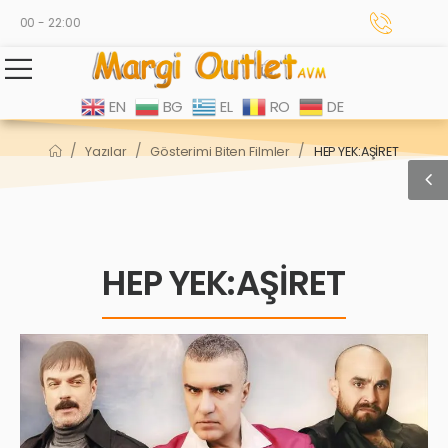
0:00 - 22:00
EN
BG
EL
RO
DE
/
/
/
Yazılar
Gösterimi Biten Filmler
HEP YEK:AŞİRET
HEP YEK:AŞİRET