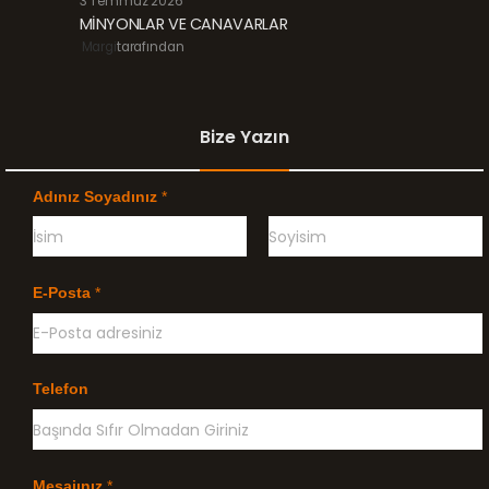
3 Temmuz 2026
MİNYONLAR VE CANAVARLAR
Margi
tarafından
Bize Yazın
Adınız Soyadınız
*
Ö
G
n
e
E-Posta
*
c
ç
e
e
l
n
i
k
l
Telefon
e
Mesajınız
*