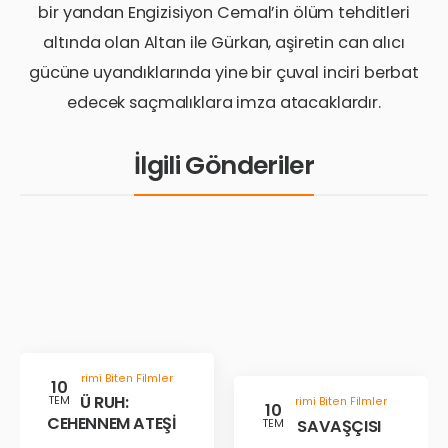
bir yandan Engizisiyon Cemal’in ölüm tehditleri
altında olan Altan ile Gürkan, aşiretin can alıcı
gücüne uyandıklarında yine bir çuval inciri berbat
edecek saçmalıklara imza atacaklardır.
İlgili Gönderiler
Gösterimi Biten Filmler
10
KÖTÜ RUH:
TEM
Gösterimi Biten Filmler
10
CEHENNEM ATEŞİ
ÇÖL SAVAŞÇISI
TEM