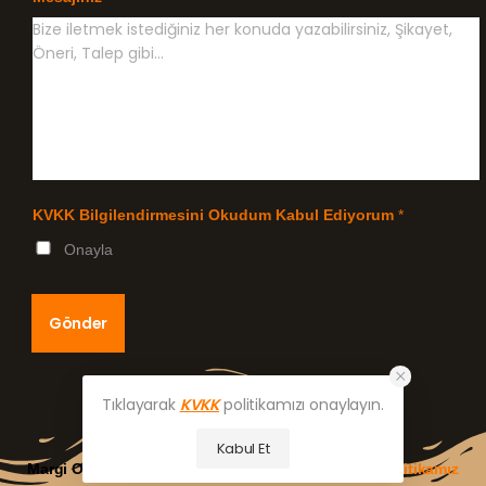
KVKK Bilgilendirmesini Okudum Kabul Ediyorum
*
Onayla
Gönder
Tıklayarak
KVKK
politikamızı onaylayın.
Kabul Et
Margi Outlet AVM © 2024|
KVKK Bilgilendirme ve Politikamız