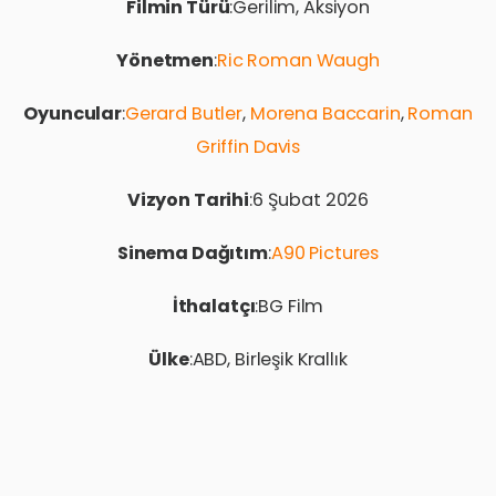
Filmin Türü
:Gerilim, Aksiyon
Yönetmen
:
Ric Roman Waugh
Oyuncular
:
Gerard Butler
,
Morena Baccarin
,
Roman
Griffin Davis
Vizyon Tarihi
:6 Şubat 2026
Sinema Dağıtım
:
A90 Pictures
İthalatçı
:BG Film
Ülke
:ABD, Birleşik Krallık