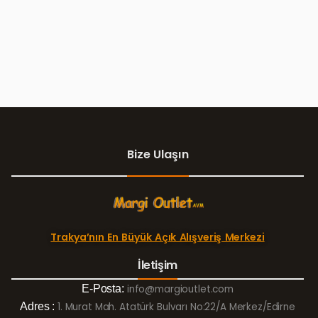
Bize Ulaşın
Trakya’nın En Büyük Açık Alışveriş Merkezi
İletişim
E-Posta:
info@margioutlet.com
Adres :
1. Murat Mah. Atatürk Bulvarı No:22/A Merkez/Edirne