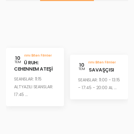
Gösterimi Biten Filmler
10
KÖTÜ RUH:
TEM
Gösterimi Biten Filmler
10
CEHENNEM ATEŞİ
ÇÖL SAVAŞÇISI
TEM
SEANSLAR: 11:15
SEANSLAR: 11:00 - 13:15
ALTYAZILI SEANSLAR:
- 17:45 - 20:00 AL ...
17:45 ...