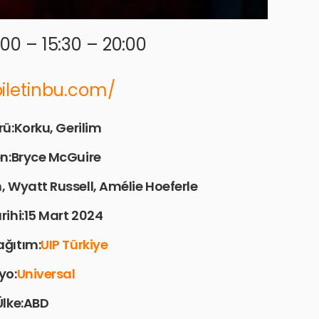
:00 – 15:30 – 20:00
biletinbu.com/
rü:Korku, Gerilim
n:Bryce McGuire
 Wyatt Russell, Amélie Hoeferle
rihi:15 Mart 2024
ğıtım:
UIP Türkiye
yo:
Universal
Ülke:ABD