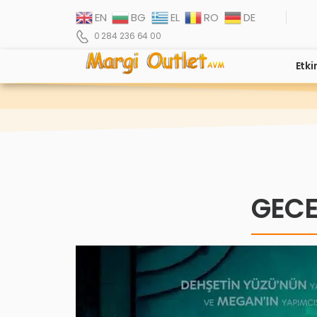
EN
BG
EL
RO
DE
0 284 236 64 00
Etki
GECE