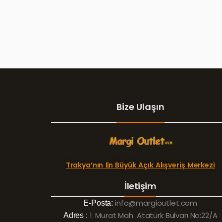
Bize Ulaşın
Trakya’nın En Büyük Açık Alışveriş Merkezi
İletişim
info@margioutlet.com
E-Posta:
1. Murat Mah. Atatürk Bulvarı No:22/A
Adres :