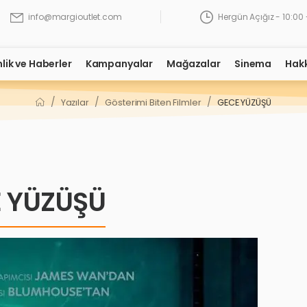
Hergün Açığız - 10:00 
info@margioutlet.com
nlik ve Haberler
Kampanyalar
Mağazalar
Sinema
Hak
/
/
/
Yazılar
Gösterimi Biten Filmler
GECE YÜZÜŞÜ
 YÜZÜŞÜ