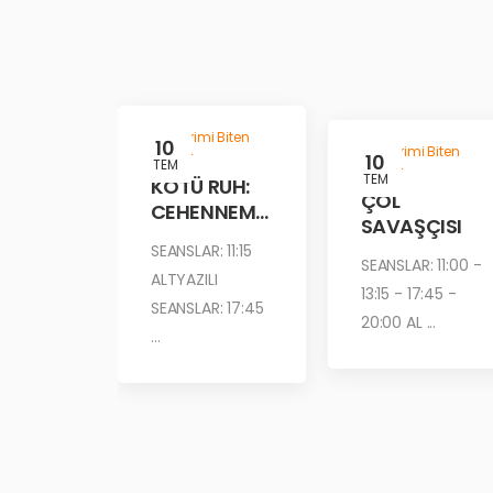
Gösterimi Biten
10
Gösterimi Biten
Filmler
10
TEM
Filmler
TEM
KÖTÜ RUH:
ÇÖL
CEHENNEM
SAVAŞÇISI
ATEŞİ
SEANSLAR: 11:15
SEANSLAR: 11:00 -
ALTYAZILI
13:15 - 17:45 -
SEANSLAR: 17:45
20:00 AL ...
...