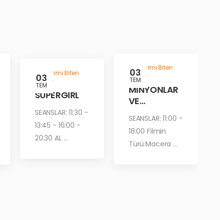
Gösterimi Biten
03
Gösterimi Biten
03
Filmler
TEM
Filmler
TEM
MİNYONLAR
SUPERGIRL
VE
CANAVARLA
SEANSLAR: 11:30 -
SEANSLAR: 11:00 -
R
13:45 - 16:00 -
18:00 Filmin
20:30 AL ...
Türü:Macera ...