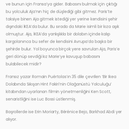
ve bunun için Fransa’ya gider. Babasını bulmak için çıktığı
bu yolculuk Aja’nın hiç de düşlediği gibi gitmez. Paris’te
taksiye binen Aja gitmek istediği yer yerine kendisini şehir
dışındaki İKEA’da bulur. Bu sırada da Marie isimli bir kıza aşık
olmuştur. Aja, İKEA’da yanlışlıkla bir dolabın içinde kalıp
kargolanınca bu sefer de kendisini Avrupa’da başka bir
şehirde bulur. Yol boyunca birçok yere savrulan Aja, Paris’e
geri dönüp sevdiği kız Marie’ye kavuşup babasını
bulabilecek midir?
Fransız yazar Romain Puértolas’ın 35 dile çevrilen ‘Bir Ikea
Dolabında Sıkışan Hint Fakiri’nin Olağanüstü Yolculuğu’
kitabından uyarlanan filmin yönetmenliğini Ken Scott,
senaristliğini ise Luc Bossi üstlenmiş.
Başrollerde ise Erin Moriarty, Bérénice Bejo, Barkhad Abdi yer
alıyor.