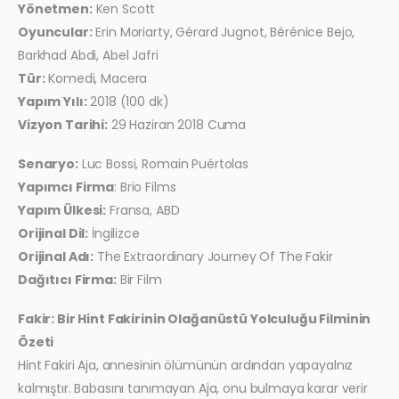
Yönetmen:
Ken Scott
Oyuncular:
Erin Moriarty, Gérard Jugnot, Bérénice Bejo,
Barkhad Abdi, Abel Jafri
Tür:
Komedi, Macera
Yapım Yılı:
2018 (100 dk)
Vizyon Tarihi:
29 Haziran 2018 Cuma
Senaryo:
Luc Bossi, Romain Puértolas
Yapımcı Firma
: Brio Films
Yapım Ülkesi:
Fransa, ABD
Orijinal Dil:
İngilizce
Orijinal Adı:
The Extraordinary Journey Of The Fakir
Dağıtıcı Firma:
Bir Film
Fakir: Bir Hint Fakirinin Olağanüstü Yolculuğu Filminin
Özeti
Hint Fakiri Aja, annesinin ölümünün ardından yapayalnız
kalmıştır. Babasını tanımayan Aja, onu bulmaya karar verir