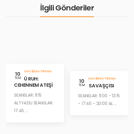
İlgili Gönderiler
Gösterimi Biten Filmler
10
KÖTÜ RUH:
TEM
Gösterimi Biten Filmler
10
CEHENNEM ATEŞİ
ÇÖL SAVAŞÇISI
TEM
SEANSLAR: 11:15
SEANSLAR: 11:00 - 13:15
ALTYAZILI SEANSLAR:
- 17:45 - 20:00 AL ...
17:45 ...