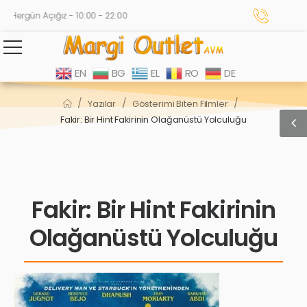
Hergün Açığız - 10:00 - 22:00
EN
BG
EL
RO
DE
/
/
/
Yazılar
Gösterimi Biten Filmler
Fakir: Bir Hint Fakirinin Olağanüstü Yolculuğu
Fakir: Bir Hint Fakirinin
Olağanüstü Yolculuğu