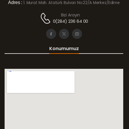
Adres :
1. Murat Mah. Atatürk Bulvarı No:22/A Merkez/Edirne
Bizi Arayın
0(284) 236 64 00
Konumumuz