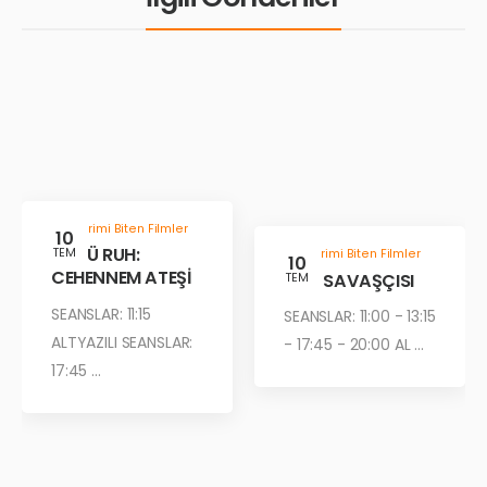
Gösterimi Biten Filmler
10
KÖTÜ RUH:
TEM
Gösterimi Biten Filmler
10
CEHENNEM ATEŞİ
ÇÖL SAVAŞÇISI
TEM
SEANSLAR: 11:15
SEANSLAR: 11:00 - 13:15
ALTYAZILI SEANSLAR:
- 17:45 - 20:00 AL ...
17:45 ...