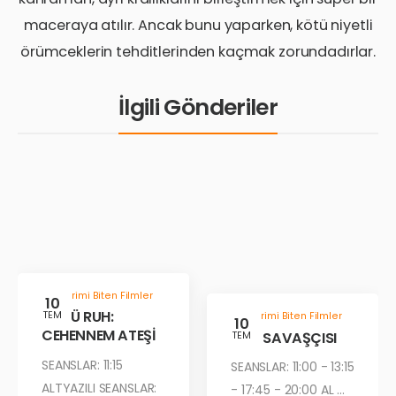
maceraya atılır. Ancak bunu yaparken, kötü niyetli
örümceklerin tehditlerinden kaçmak zorundadırlar.
İlgili Gönderiler
Gösterimi Biten Filmler
10
KÖTÜ RUH:
TEM
Gösterimi Biten Filmler
10
CEHENNEM ATEŞİ
ÇÖL SAVAŞÇISI
TEM
SEANSLAR: 11:15
SEANSLAR: 11:00 - 13:15
ALTYAZILI SEANSLAR:
- 17:45 - 20:00 AL ...