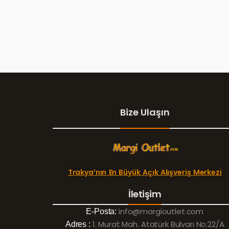
Bize Ulaşın
Trakya’nın En Büyük Açık Alışveriş Merkezi
İletişim
info@margioutlet.com
E-Posta:
1. Murat Mah. Atatürk Bulvarı No:22/A
Adres :