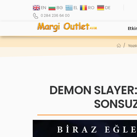
EN
BG
EL
RO
DE
0 284 236 64 00
Etki
/
Yazıl
DEMON SLAYER:
SONSUZ