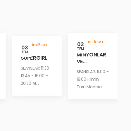
Gösterimi Biten
03
Gösterimi Biten
03
Filmler
TEM
Filmler
TEM
MİNYONLAR
SUPERGIRL
VE
CANAVARLA
SEANSLAR: 11:30 -
SEANSLAR: 11:00 -
R
13:45 - 16:00 -
18:00 Filmin
20:30 AL ...
Türü:Macera ...