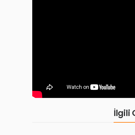
İlgil