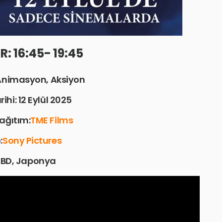
: 16:45- 19:45
:Animasyon, Aksiyon
ihi: 12 Eylül 2025
ağıtım:
TME Films
:
Sony Pictures
ABD, Japonya