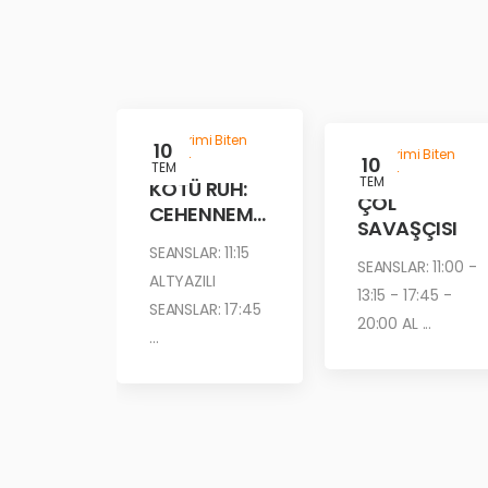
Gösterimi Biten
10
Gösterimi Biten
Filmler
10
TEM
Filmler
TEM
KÖTÜ RUH:
ÇÖL
CEHENNEM
SAVAŞÇISI
ATEŞİ
SEANSLAR: 11:15
SEANSLAR: 11:00 -
ALTYAZILI
13:15 - 17:45 -
SEANSLAR: 17:45
20:00 AL ...
...