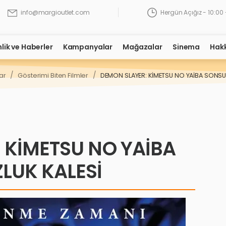
Hergün Açığız - 10:00 
info@margioutlet.com
nlik ve Haberler
Kampanyalar
Mağazalar
Sinema
Hak
/
/
ar
Gösterimi Biten Filmler
DEMON SLAYER: KİMETSU NO YAİBA SONSUZ
 KİMETSU NO YAİBA
LUK KALESİ