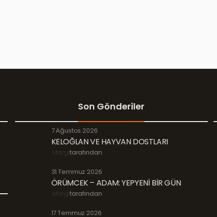
Son Gönderiler
7 Ağustos 2026
KELOĞLAN VE HAYVAN DOSTLARI
Margi
tarafından
31 Temmuz 2026
ÖRÜMCEK – ADAM: YEPYENİ BİR GÜN
Margi
tarafından
17 Temmuz 2026