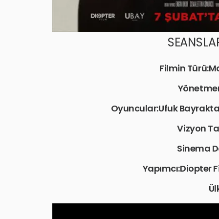
SEANSLAR
Filmin Türü:M
Yönetmen
Oyuncular:Ufuk Bayraktar
Vizyon Ta
Sinema D
Yapımcı:Diopter F
Ül