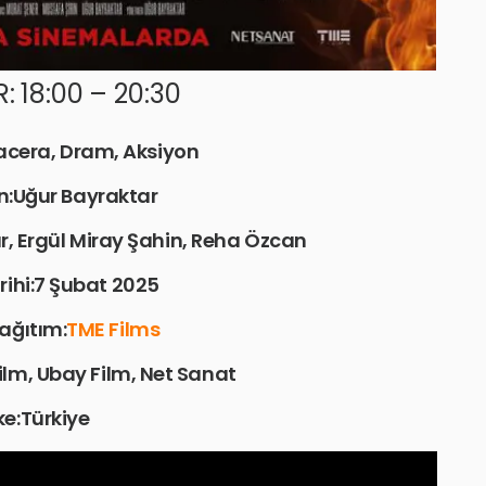
: 18:00 – 20:30
acera, Dram, Aksiyon
:Uğur Bayraktar
, Ergül Miray Şahin, Reha Özcan
rihi:7 Şubat 2025
ağıtım:
TME Films
ilm, Ubay Film, Net Sanat
ke:Türkiye