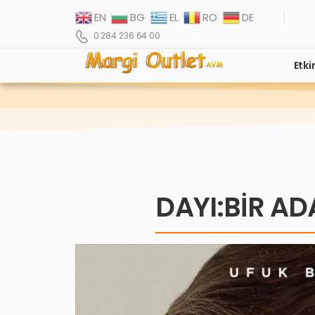
EN
BG
EL
RO
DE
0 284 236 64 00
Etki
DAYI:BİR AD