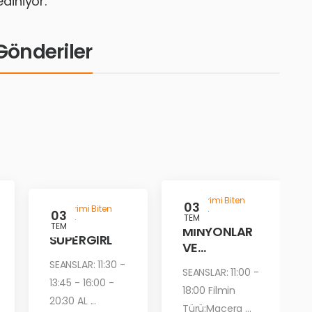
ediniyor.
i Gönderiler
Gösterimi Biten
03
Gösterimi Biten
03
Filmler
TEM
Filmler
TEM
MİNYONLAR
SUPERGIRL
VE
CANAVARLA
SEANSLAR: 11:30 -
SEANSLAR: 11:00 -
R
13:45 - 16:00 -
18:00 Filmin
20:30 AL ...
Türü:Macera ...