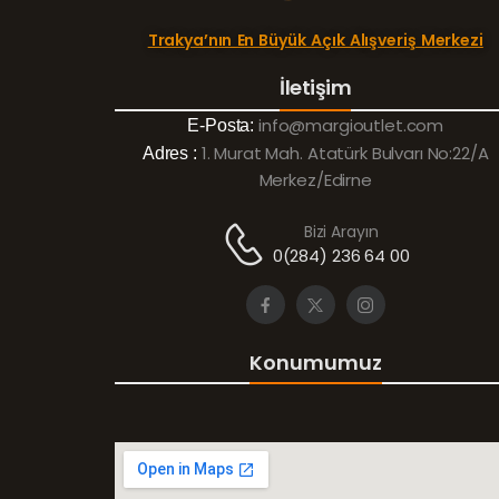
Trakya’nın En Büyük Açık Alışveriş Merkezi
İletişim
info@margioutlet.com
E-Posta:
1. Murat Mah. Atatürk Bulvarı No:22/A
Adres :
Merkez/Edirne
Bizi Arayın
0(284) 236 64 00
Konumumuz