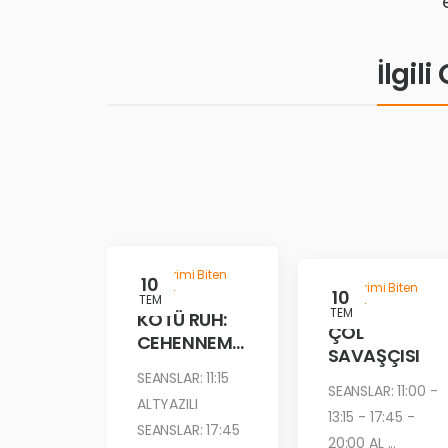
İlgil
Gösterimi Biten
10
Gösterimi Biten
Filmler
10
TEM
Filmler
TEM
KÖTÜ RUH:
ÇÖL
CEHENNEM
SAVAŞÇISI
ATEŞİ
SEANSLAR: 11:15
SEANSLAR: 11:00 -
ALTYAZILI
13:15 - 17:45 -
SEANSLAR: 17:45
20:00 AL ...