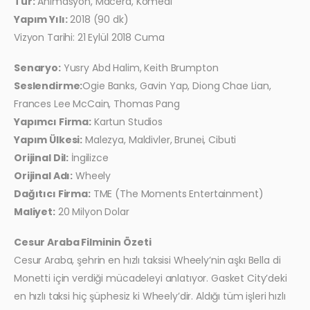
Tür:
Animasyon, Macera, Komedi
Yapım Yılı:
2018 (90 dk)
Vizyon Tarihi: 21 Eylül 2018 Cuma
Senaryo:
Yusry Abd Halim, Keith Brumpton
Seslendirme:
Ogie Banks, Gavin Yap, Diong Chae Lian,
Frances Lee McCain, Thomas Pang
Yapımcı Firma:
Kartun Studios
Yapım Ülkesi:
Malezya, Maldivler, Brunei, Cibuti
Orijinal Dil:
İngilizce
Orijinal Adı:
Wheely
Dağıtıcı Firma:
TME (The Moments Entertainment)
Maliyet:
20 Milyon Dolar
Cesur Araba Filminin Özeti
Cesur Araba, şehrin en hızlı taksisi Wheely’nin aşkı Bella di
Monetti için verdiği mücadeleyi anlatıyor. Gasket City’deki
en hızlı taksi hiç şüphesiz ki Wheely’dir. Aldığı tüm işleri hızlı