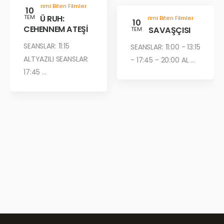
Gösterimi Biten Filmler
10
KÖTÜ RUH:
TEM
Gösterimi Biten Filmler
10
CEHENNEM ATEŞİ
ÇÖL SAVAŞÇISI
TEM
SEANSLAR: 11:15
SEANSLAR: 11:00 - 13:15
ALTYAZILI SEANSLAR:
- 17:45 - 20:00 AL ...
17:45 ...