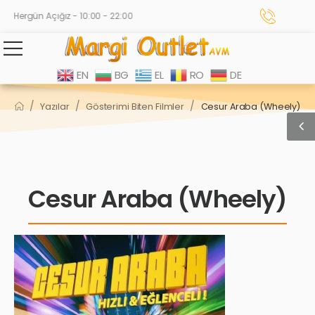
Hergün Açığız - 10:00 - 22:00
EN
BG
EL
RO
DE
/
/
/
Yazılar
Gösterimi Biten Filmler
Cesur Araba (Wheely)
Cesur Araba (Wheely)