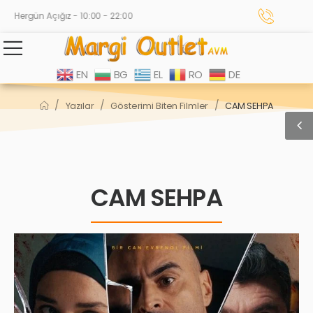
Hergün Açığız - 10:00 - 22:00
EN
BG
EL
RO
DE
/
/
/
Yazılar
Gösterimi Biten Filmler
CAM SEHPA
CAM SEHPA