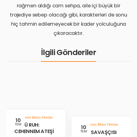
rağmen aldığı cam sehpa, aile içi büyük bir
trajediye sebep olacağı gibi, karakterleri de sonu
hiç tahmin edilemeyecek bir kader yolculuğuna
çıkaracaktır.
İlgili Gönderiler
Gösterimi Biten Filmler
10
KÖTÜ RUH:
TEM
Gösterimi Biten Filmler
10
CEHENNEM ATEŞİ
ÇÖL SAVAŞÇISI
TEM