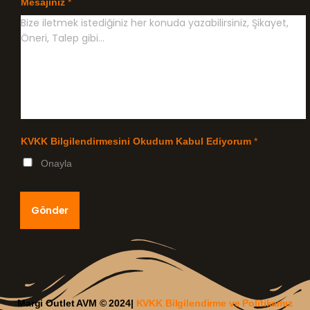
Mesajınız
*
KVKK Bilgilendirmesini Okudum Kabul Ediyorum
*
Onayla
Gönder
Margi Outlet AVM © 2024|
KVKK Bilgilendirme ve Politikamız