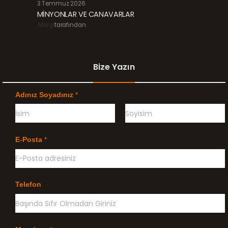
3 Temmuz 2026
MİNYONLAR VE CANAVARLAR
Margi
tarafından
Bize Yazın
Adınız Soyadınız
*
Ö
G
n
e
E-Posta
*
c
ç
e
e
l
n
i
k
l
Telefon
e